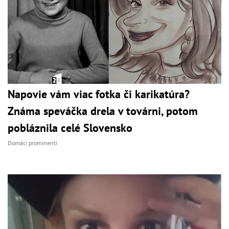
Napovie vám viac fotka či karikatúra?
Známa speváčka drela v továrni, potom
pobláznila celé Slovensko
Domáci prominenti