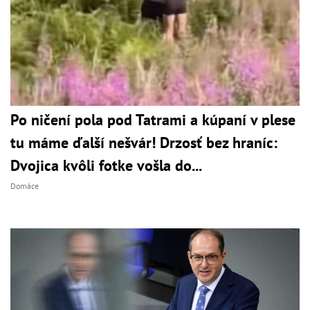
Po ničení pola pod Tatrami a kúpaní v plese
tu máme ďalší nešvár! Drzosť bez hraníc:
Dvojica kvôli fotke vošla do...
Domáce