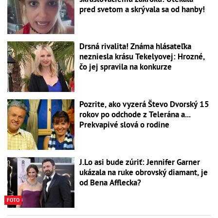
pred svetom a skrývala sa od hanby!
Drsná rivalita! Známa hlásateľka
nezniesla krásu Tekelyovej: Hrozné,
čo jej spravila na konkurze
Pozrite, ako vyzerá Števo Dvorský 15
rokov po odchode z Telerána a...
Prekvapivé slová o rodine
J.Lo asi bude zúriť: Jennifer Garner
ukázala na ruke obrovský diamant, je
od Bena Afflecka?
FOTO