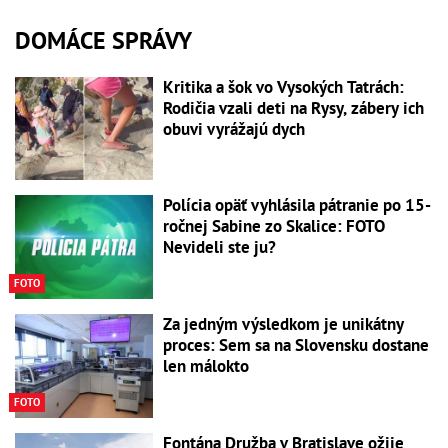
DOMÁCE SPRÁVY
Kritika a šok vo Vysokých Tatrách:
Rodičia vzali deti na Rysy, zábery ich
obuvi vyrážajú dych
Polícia opäť vyhlásila pátranie po 15-
ročnej Sabine zo Skalice: FOTO
Nevideli ste ju?
FOTO
Za jedným výsledkom je unikátny
proces: Sem sa na Slovensku dostane
len málokto
FOTO
Fontána Družba v Bratislave ožije