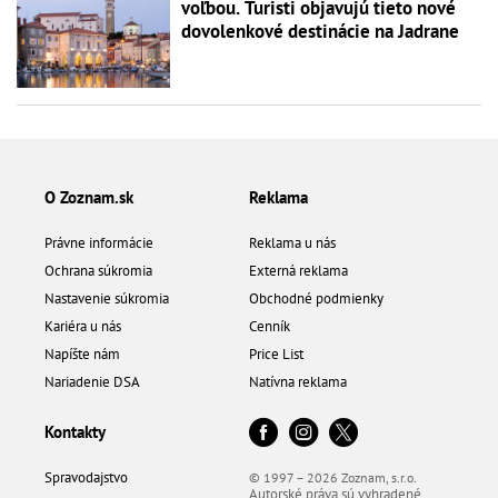
voľbou. Turisti objavujú tieto nové
dovolenkové destinácie na Jadrane
O Zoznam.sk
Reklama
Právne informácie
Reklama u nás
Ochrana súkromia
Externá reklama
Nastavenie súkromia
Obchodné podmienky
Kariéra u nás
Cenník
Napíšte nám
Price List
Nariadenie DSA
Natívna reklama
Kontakty
Spravodajstvo
© 1997 – 2026 Zoznam, s.r.o.
Autorské práva sú vyhradené.