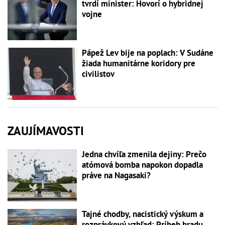
tvrdí minister: Hovorí o hybridnej
vojne
Pápež Lev bije na poplach: V Sudáne
žiada humanitárne koridory pre
civilistov
ZAUJÍMAVOSTI
Jedna chvíľa zmenila dejiny: Prečo
atómová bomba napokon dopadla
práve na Nagasaki?
Tajné chodby, nacistický výskum a
rozprávkový vzhľad: Príbeh hradu