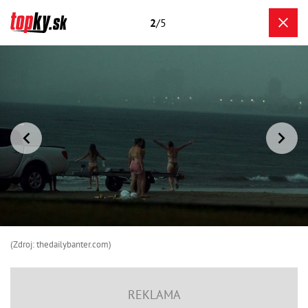
2
/5
(Zdroj: thedailybanter.com)