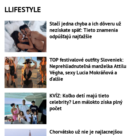
LLIFESTYLE
Stačí jedna chyba a ich dôveru už
nezískate späť: Tieto znamenia
odpúšťajú najťažšie
TOP festivalové outfity Sloveniek:
Neprehliadnuteľná manželka Attilu
Végha, sexy Lucia Mokráňová a
ďalšie
KVÍZ: Koľko detí majú tieto
celebrity? Len málokto získa plný
počet
Chorvátsko už nie je najlacnejšou