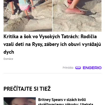
Kritika a šok vo Vysokých Tatrách: Rodičia
vzali deti na Rysy, zábery ich obuvi vyrážajú
dych
Domáce
PREČÍTAJTE SI TIEŽ
Britney Spears v slzách kvôli
skrášľovaciemu zákroku: Utekala