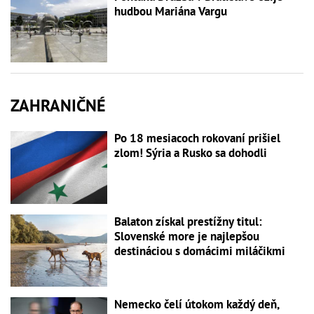
hudbou Mariána Vargu
ZAHRANIČNÉ
Po 18 mesiacoch rokovaní prišiel
zlom! Sýria a Rusko sa dohodli
Balaton získal prestížny titul:
Slovenské more je najlepšou
destináciou s domácimi miláčikmi
Nemecko čelí útokom každý deň,