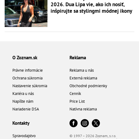
2026. Dua Lipa vie, ako ich nosiť,
inšpirujte sa stylingmi módnej ikony
O Zoznam.sk
Reklama
Právne informácie
Reklama u nás
Ochrana súkromia
Externá reklama
Nastavenie súkromia
Obchodné podmienky
Kariéra u nás
Cenník
Napíšte nám
Price List
Nariadenie DSA
Natívna reklama
Kontakty
Spravodajstvo
© 1997 – 2026 Zoznam, s.r.o.