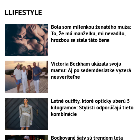
LLIFESTYLE
Bola som milenkou ženatého muža:
To, že má manželku, mi nevadilo,
hrozbou sa stala táto žena
Victoria Beckham ukázala svoju
mamu: Aj po sedemdesiatke vyzerá
neuveriteľne
Letné outfity, ktoré opticky uberú 5
kilogramov: Stylisti odporúčajú tieto
kombinácie
Bodkované šaty sú trendom leta