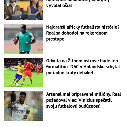
vyvolal ošiaľ
Najdrahší africký futbalista histórie?
Real sa dohodol na rekordnom
prestupe
Odveta na Žitnom ostrove bude len
formalitou: DAC v Holandsku schytal
poriadne krutý debakel
Arsenal mal pripravené milióny, Real
požadoval viac: Vinícius spečatil
svoju futbalovú budúcnosť