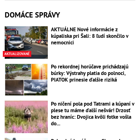
DOMÁCE SPRÁVY
AKTUÁLNE Nové informácie z
kúpaliska pri Šali: 8 ľudí skončilo v
nemocnici
AKTUALIZOVANÉ
Po rekordnej horúčave prichádzajú
búrky: Výstrahy platia do polnoci,
PIATOK prinesie ďalšie riziká
Po ničení pola pod Tatrami a kúpaní v
plese tu máme ďalší nešvár! Drzosť
bez hraníc: Dvojica kvôli fotke vošla
do...