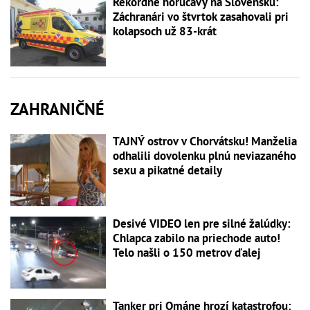
Rekordné horúčavy na Slovensku:
Záchranári vo štvrtok zasahovali pri
kolapsoch už 83-krát
ZAHRANIČNÉ
TAJNÝ ostrov v Chorvátsku! Manželia
odhalili dovolenku plnú neviazaného
sexu a pikatné detaily
Desivé VIDEO len pre silné žalúdky:
Chlapca zabilo na priechode auto!
Telo našli o 150 metrov ďalej
Tanker pri Ománe hrozí katastrofou: