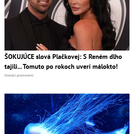
ŠOKUJÚCE slová Plačkovej: S Reném dlho
tajili... Tomuto po rokoch uverí málokto!
Domáci prominenti