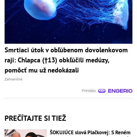
Smrtiaci útok v obľúbenom dovolenkovom
raji: Chlapca (†13) obkľúčili medúzy,
pomôcť mu už nedokázali
Zahraničné
PREČÍTAJTE SI TIEŽ
ŠOKUJÚCE slová Plačkovej: S Reném