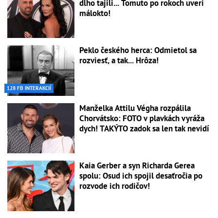
dlho tajili... Tomuto po rokoch uverí
málokto!
Peklo českého herca: Odmietol sa
rozviesť, a tak... Hrôza!
128 FB INTERAKCIÍ
Manželka Attilu Végha rozpálila
Chorvátsko: FOTO v plavkách vyráža
dych! TAKÝTO zadok sa len tak nevidí
Kaia Gerber a syn Richarda Gerea
spolu: Osud ich spojil desaťročia po
rozvode ich rodičov!