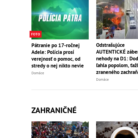
FOTO
Odstrašujúce
Pátranie po 17-ročnej
AUTENTICKÉ záber
Adele: Polícia prosí
nehody na D1: Do
verejnosť o pomoc, od
ľahla popolom, ťaž
stredy o nej nikto nevie
zraneného zachraň
Domáce
vrtuľník
Domáce
ZAHRANIČNÉ