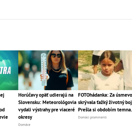
ej
Horúčavy opäť udierajú na
FOTOhádanka: Za úsmev
Slovensku: Meteorológovia
skrývala ťažký životný boj
 od
vydali výstrahy pre viaceré
Prešla si obdobím temna.
evie
okresy
Domáci prominenti
Domáce