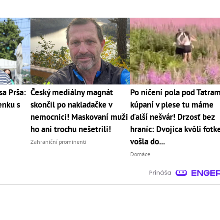
sa Prša:
Český mediálny magnát
Po ničení pola pod Tatram
enku s
skončil po nakladačke v
kúpaní v plese tu máme
nemocnici! Maskovaní muži
ďalší nešvár! Drzosť bez
ho ani trochu nešetrili!
hraníc: Dvojica kvôli fotk
vošla do...
Zahraniční prominenti
Domáce