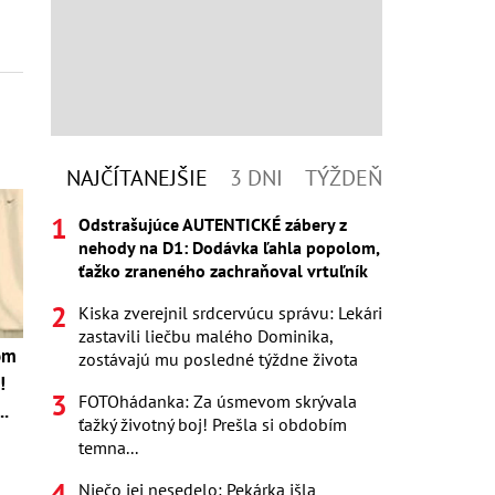
NAJČÍTANEJŠIE
3 DNI
TÝŽDEŇ
Odstrašujúce AUTENTICKÉ zábery z
nehody na D1: Dodávka ľahla popolom,
ťažko zraneného zachraňoval vrtuľník
Kiska zverejnil srdcervúcu správu: Lekári
zastavili liečbu malého Dominika,
om
zostávajú mu posledné týždne života
!
FOTOhádanka: Za úsmevom skrývala
..
ťažký životný boj! Prešla si obdobím
temna...
Niečo jej nesedelo: Pekárka išla