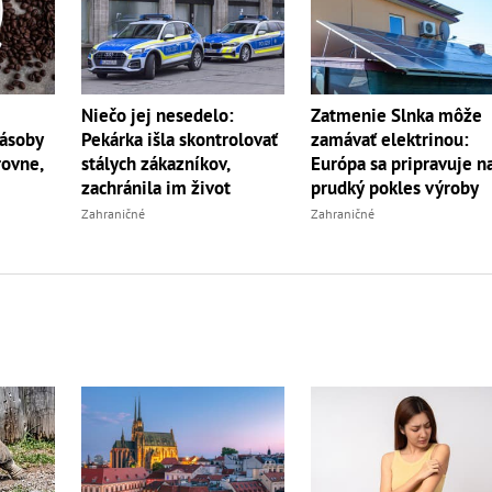
Niečo jej nesedelo:
Zatmenie Slnka môže
Zásoby
Pekárka išla skontrolovať
zamávať elektrinou:
rovne,
stálych zákazníkov,
Európa sa pripravuje n
zachránila im život
prudký pokles výroby
Zahraničné
Zahraničné