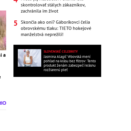
skontrolovať stálych zákazníkov,
zachránila im život
Skončia ako oni? Gáboríkovci čelia
obrovskému tlaku: TIETO hokejové
manželstvá neprežili!
SLOVENSKÉ CELEBRITY
i a
Jasmina Alagič Vrbovská mení
pohľad na krásu bez filtrov: Tento
produkt ženám zabezpečí krásnu
rozžiarenú pleť
e