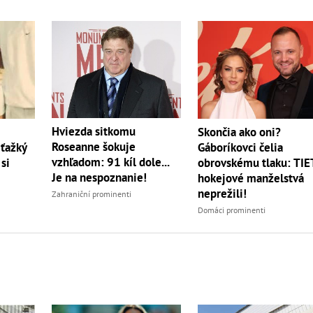
Hviezda sitkomu
Skončia ako oni?
Roseanne šokuje
ťažký
Gáboríkovci čelia
vzhľadom: 91 kíl dole...
 si
obrovskému tlaku: TI
Je na nespoznanie!
hokejové manželstvá
neprežili!
Zahraniční prominenti
Domáci prominenti