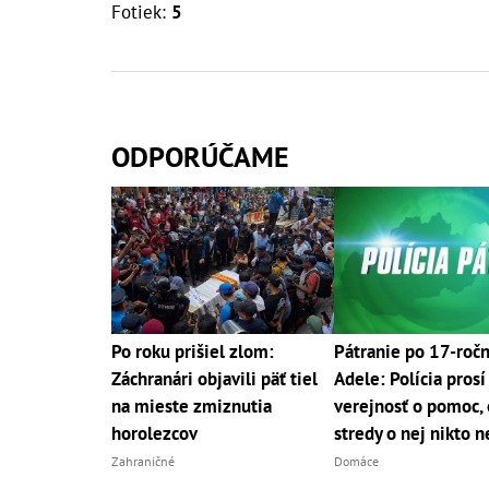
Fotiek:
5
ODPORÚČAME
Po roku prišiel zlom:
Pátranie po 17-ročn
Záchranári objavili päť tiel
Adele: Polícia prosí
na mieste zmiznutia
verejnosť o pomoc,
horolezcov
stredy o nej nikto n
Zahraničné
Domáce