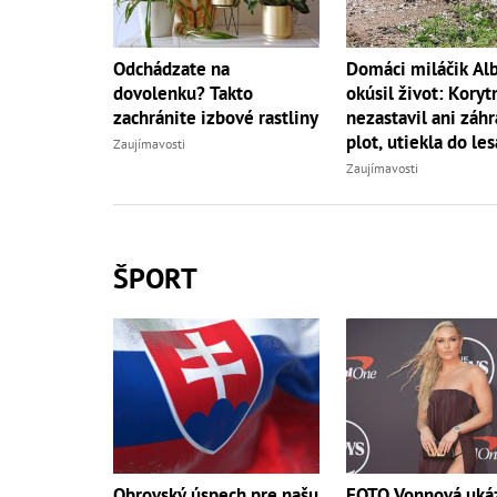
Domáci miláčik Al
Odchádzate na
okúsil život: Koryt
dovolenku? Takto
nezastavil ani záh
zachránite izbové rastliny
plot, utiekla do les
Zaujímavosti
Zaujímavosti
ŠPORT
Obrovský úspech pre našu
FOTO Vonnová uká