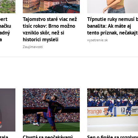
bert
Tajomstvo staré viac než
Tŕpnutie ruky nemusí 
načku
tisíc rokov: Brno možno
banalita: Ak máte aj
radný
vzniklo skôr, než si
tento príznak, nečakaj
a
historici mysleli
vysetrenie.sk
Zaujímavosti
zala
Chystá sa neočakávaný
Sen o finále sa rozplyn