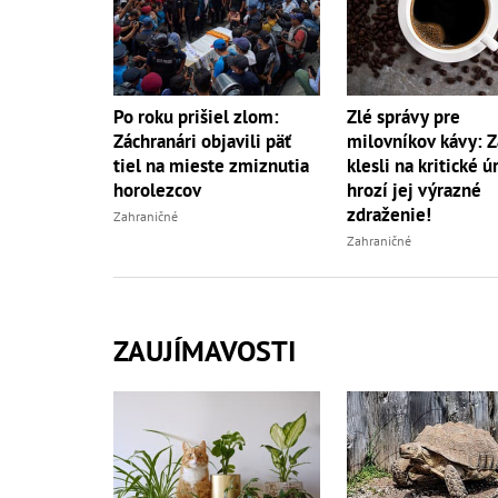
Po roku prišiel zlom:
Zlé správy pre
Záchranári objavili päť
milovníkov kávy: 
tiel na mieste zmiznutia
klesli na kritické ú
horolezcov
hrozí jej výrazné
zdraženie!
Zahraničné
Zahraničné
ZAUJÍMAVOSTI