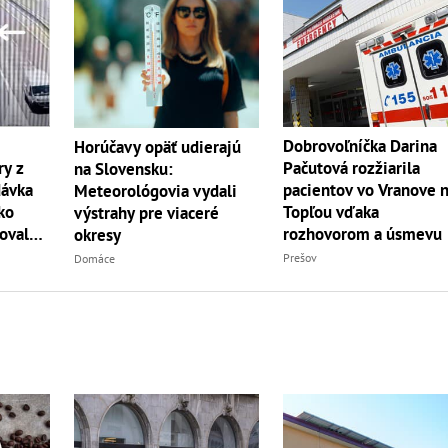
Dobrovoľníčka Darina
Horúčavy opäť udierajú
y z
Pačutová rozžiarila
na Slovensku:
dávka
pacientov vo Vranove 
Meteorológovia vydali
ko
Topľou vďaka
výstrahy pre viaceré
oval
rozhovorom a úsmevu
okresy
Prešov
Domáce