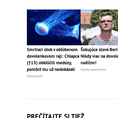
Smrtiaci útok v obľúbenom
Šokujúce slová Bori
dovolenkovom raji: Chlapca
Nikdy viac na dovol
(†13) obkľúčili medúzy,
rodičmi!
pomôcť mu už nedokázali
Domáci prominenti
Zahraničné
PREČÍTAJTE SI TIEŽ