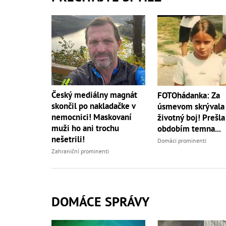
Český mediálny magnát
FOTOhádanka: Za
skončil po nakladačke v
úsmevom skrývala 
nemocnici! Maskovaní
životný boj! Prešla
muži ho ani trochu
obdobím temna...
nešetrili!
Domáci prominenti
Zahraniční prominenti
DOMÁCE SPRÁVY