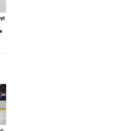
byť
te
ul: