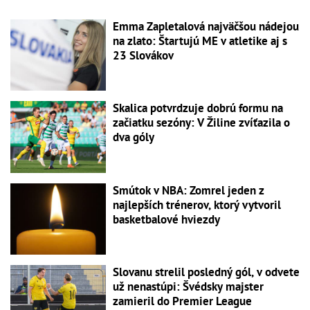
Emma Zapletalová najväčšou nádejou
na zlato: Štartujú ME v atletike aj s
23 Slovákov
Skalica potvrdzuje dobrú formu na
začiatku sezóny: V Žiline zvíťazila o
dva góly
Smútok v NBA: Zomrel jeden z
najlepších trénerov, ktorý vytvoril
basketbalové hviezdy
Slovanu strelil posledný gól, v odvete
už nenastúpi: Švédsky majster
zamieril do Premier League