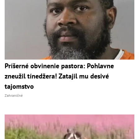
Príšerné obvinenie pastora: Pohlavne
zneužil tínedžera! Zatajil mu desivé
tajomstvo
Zahraničné