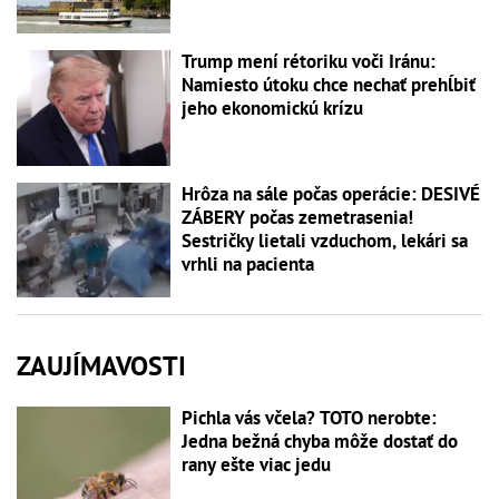
Trump mení rétoriku voči Iránu:
Namiesto útoku chce nechať prehĺbiť
jeho ekonomickú krízu
Hrôza na sále počas operácie: DESIVÉ
ZÁBERY počas zemetrasenia!
Sestričky lietali vzduchom, lekári sa
vrhli na pacienta
ZAUJÍMAVOSTI
Pichla vás včela? TOTO nerobte:
Jedna bežná chyba môže dostať do
rany ešte viac jedu