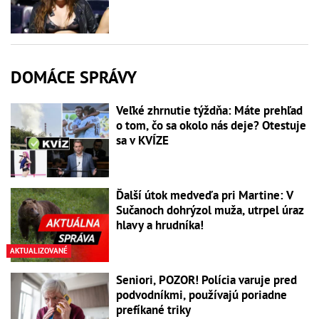
DOMÁCE SPRÁVY
Veľké zhrnutie týždňa: Máte prehľad
o tom, čo sa okolo nás deje? Otestuje
sa v KVÍZE
Ďalší útok medveďa pri Martine: V
Sučanoch dohrýzol muža, utrpel úraz
hlavy a hrudníka!
AKTUALIZOVANÉ
Seniori, POZOR! Polícia varuje pred
podvodníkmi, používajú poriadne
prefíkané triky