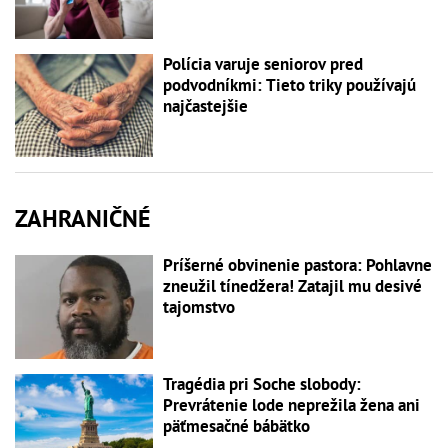
Polícia varuje seniorov pred
podvodníkmi: Tieto triky používajú
najčastejšie
ZAHRANIČNÉ
Príšerné obvinenie pastora: Pohlavne
zneužil tínedžera! Zatajil mu desivé
tajomstvo
Tragédia pri Soche slobody:
Prevrátenie lode neprežila žena ani
päťmesačné bábätko