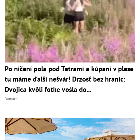
Po ničení pola pod Tatrami a kúpaní v plese
tu máme ďalší nešvár! Drzosť bez hraníc:
Dvojica kvôli fotke vošla do...
Domáce