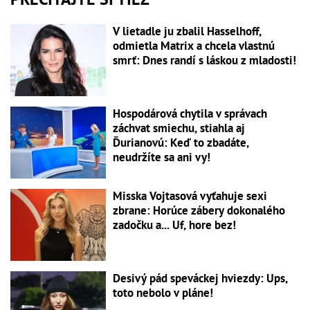
V lietadle ju zbalil Hasselhoff,
odmietla Matrix a chcela vlastnú
smrť: Dnes randí s láskou z mladosti!
Hospodárová chytila v správach
záchvat smiechu, stiahla aj
Ďurianovú: Keď to zbadáte,
neudržíte sa ani vy!
Misska Vojtasová vyťahuje sexi
zbrane: Horúce zábery dokonalého
zadočku a... Uf, hore bez!
Desivý pád speváckej hviezdy: Ups,
toto nebolo v pláne!