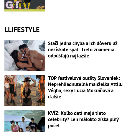
LLIFESTYLE
Stačí jedna chyba a ich dôveru už
nezískate späť: Tieto znamenia
odpúšťajú najťažšie
TOP festivalové outfity Sloveniek:
Neprehliadnuteľná manželka Attilu
Végha, sexy Lucia Mokráňová a
ďalšie
KVÍZ: Koľko detí majú tieto
celebrity? Len málokto získa plný
počet