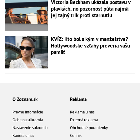
Victoria Beckham ukázala postavu v
plavkách, no pozornosť púta najmä
jej tajný trik proti starnutiu
KVÍZ: Kto bol s kým v manželstve?
Hollywoodske vzťahy preveria vašu
pamäť
O Zoznam.sk
Reklama
Právne informácie
Reklama u nás
Ochrana súkromia
Externá reklama
Nastavenie súkromia
Obchodné podmienky
Kariéra u nás
Cenník