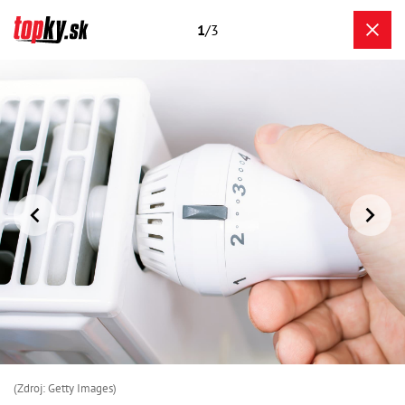
1
/3
(Zdroj: Getty Images)