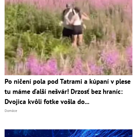
Po ničení pola pod Tatrami a kúpaní v plese
tu máme ďalší nešvár! Drzosť bez hraníc:
Dvojica kvôli fotke vošla do...
Domáce