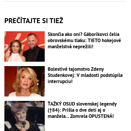
PREČÍTAJTE SI TIEŽ
Skončia ako oni? Gáboríkovci čelia
obrovskému tlaku: TIETO hokejové
manželstvá neprežili!
Bolestivé tajomstvo Zdeny
Studenkovej: V mladosti podstúpila
interrupciu!
ŤAŽKÝ OSUD slovenskej legendy
(†84): Prišla o dve deti aj o
manžela... Zomrela OPUSTENÁ!