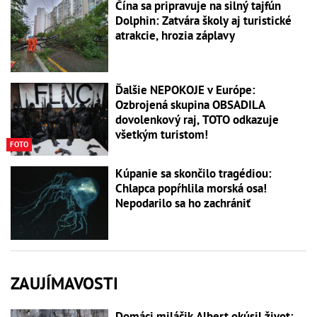
Čína sa pripravuje na silný tajfún
Dolphin: Zatvára školy aj turistické
atrakcie, hrozia záplavy
Ďalšie NEPOKOJE v Európe:
Ozbrojená skupina OBSADILA
dovolenkový raj, TOTO odkazuje
všetkým turistom!
FOTO
Kúpanie sa skončilo tragédiou:
Chlapca popŕhlila morská osa!
Nepodarilo sa ho zachrániť
ZAUJÍMAVOSTI
Domáci miláčik Albert okúsil život: