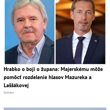
Hrabko o boji o župana: Majerskému môže
pomôcť rozdelenie hlasov Mazureka a
Laššákovej
Domáce