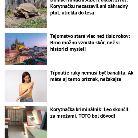
Korytnačku nezastavil ani záhradný
plot, utiekla do lesa
Tajomstvo staré viac než tisíc rokov:
Brno možno vzniklo skôr, než si
historici mysleli
Tŕpnutie ruky nemusí byť banalita: Ak
máte aj tento príznak, nečakajte
Korytnačka kriminálnik: Leo skončil
za mrežami, TOTO bol dôvod!