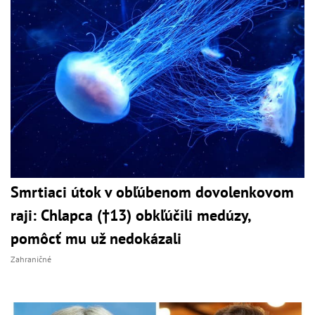
Smrtiaci útok v obľúbenom dovolenkovom
raji: Chlapca (†13) obkľúčili medúzy,
pomôcť mu už nedokázali
Zahraničné