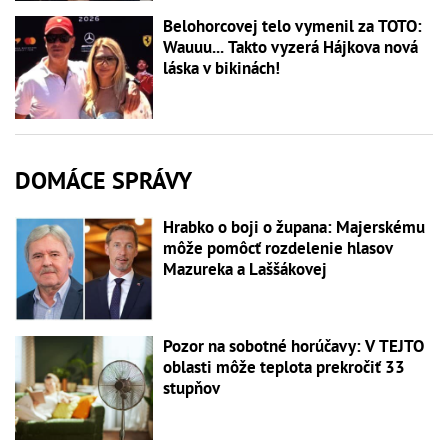
Belohorcovej telo vymenil za TOTO:
Wauuu... Takto vyzerá Hájkova nová
láska v bikinách!
DOMÁCE SPRÁVY
Hrabko o boji o župana: Majerskému
môže pomôcť rozdelenie hlasov
Mazureka a Laššákovej
Pozor na sobotné horúčavy: V TEJTO
oblasti môže teplota prekročiť 33
stupňov