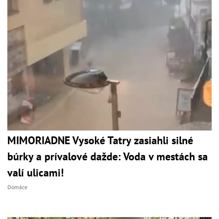
MIMORIADNE Vysoké Tatry zasiahli silné
búrky a prívalové dažde: Voda v mestách sa
valí ulicami!
Domáce