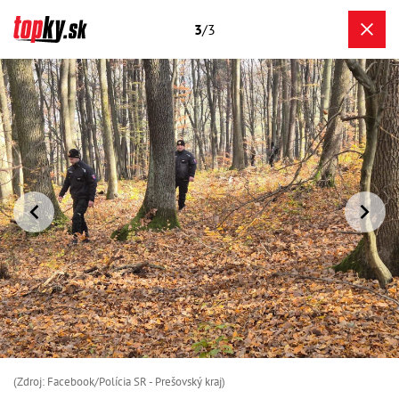
3
/3
(Zdroj: Facebook/Polícia SR - Prešovský kraj)