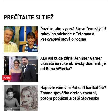
PREČÍTAJTE SI TIEŽ
Pozrite, ako vyzerá Števo Dvorský 15
rokov po odchode z Telerána a...
Prekvapivé slová o rodine
J.Lo asi bude zúriť: Jennifer Garner
ukázala na ruke obrovský diamant, je
od Bena Afflecka?
FOTO
Napovie vám viac fotka či karikatúra?
Známa speváčka drela v továrni,
potom pobláznila celé Slovensko