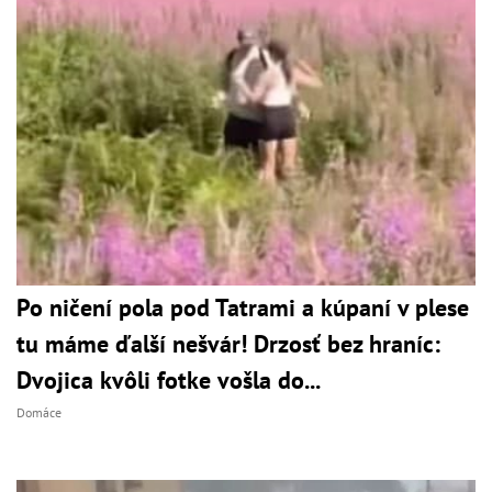
Po ničení pola pod Tatrami a kúpaní v plese
tu máme ďalší nešvár! Drzosť bez hraníc:
Dvojica kvôli fotke vošla do...
Domáce