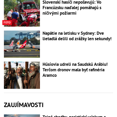
Slovenskí hasiči nepoľavujú: Vo
Francúzsku naďalej pomáhajú s
ničivými požiarmi
FOTO
Napätie na letisku v Sydney: Dve
lietadlá delili od zrážky len sekundy!
Húsíovia udreli na Saudskú Arábiu!
Terčom dronov mala byť rafinéria
Aramco
ZAUJÍMAVOSTI
Tajné chodby, nacistický výskum a