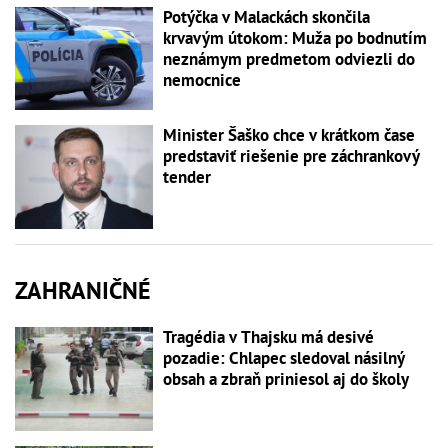
Potýčka v Malackách skončila
krvavým útokom: Muža po bodnutím
neznámym predmetom odviezli do
nemocnice
Minister Šaško chce v krátkom čase
predstaviť riešenie pre záchrankový
tender
ZAHRANIČNÉ
Tragédia v Thajsku má desivé
pozadie: Chlapec sledoval násilný
obsah a zbraň priniesol aj do školy