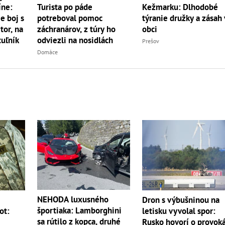
íne:
Turista po páde
Kežmarku: Dlhodobé
e boj s
potreboval pomoc
týranie družky a zásah 
r, na
záchranárov, z túry ho
obci
uľník
odviezli na nosidlách
Prešov
Domáce
NEHODA luxusného
m
Dron s výbušninou na
športiaka: Lamborghini
ot:
letisku vyvolal spor:
sa rútilo z kopca, druhé
Rusko hovorí o provoká