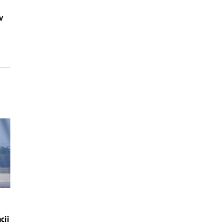
v
cii