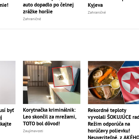
auto dopadlo po čelnej
nie!
Kyjeva
zrážke horšie
Zahraničné
Zahraničné
Korytnačka kriminálnik:
sí byť
Rekordné teploty
Leo skončil za mrežami,
j
vyvolali ŠOKUJÚCE rad
TOTO bol dôvod!
akajte
Režim odporúča na
horúčavy polievku!
Zaujímavosti
Neuveriteľné, z AKÉH