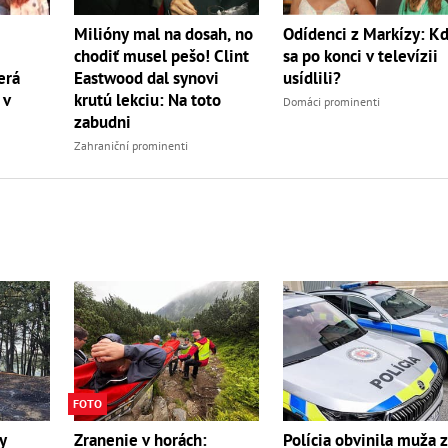
Milióny mal na dosah, no
Odídenci z Markízy: K
chodiť musel pešo! Clint
sa po konci v televízii
erá
Eastwood dal synovi
usídlili?
 v
krutú lekciu: Na toto
Domáci prominenti
zabudni
Zahraniční prominenti
FOTO
y
Zranenie v horách:
Polícia obvinila muža 