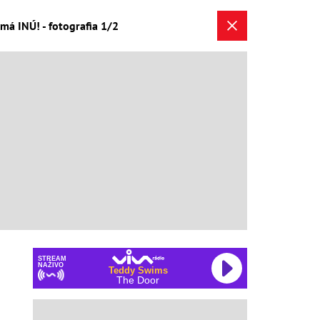
má INÚ! - fotografia 1/2
STREAM
NAŽIVO
Teddy Swims
The Door