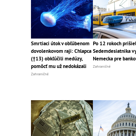
Smrtiaci útok v obľúbenom
Po 12 rokoch prišiel
dovolenkovom raji: Chlapca
Sedemdesiatnika vy
(†13) obkľúčili medúzy,
Nemecka pre banko
pomôcť mu už nedokázali
Zahraničné
Zahraničné