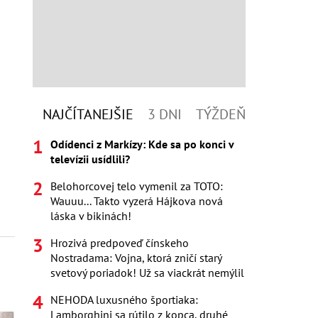
NAJČÍTANEJŠIE
3 DNI
TÝŽDEŇ
Odídenci z Markízy: Kde sa po konci v
televízii usídlili?
Belohorcovej telo vymenil za TOTO:
Wauuu... Takto vyzerá Hájkova nová
láska v bikinách!
Hrozivá predpoveď čínskeho
Nostradama: Vojna, ktorá zničí starý
svetový poriadok! Už sa viackrát nemýlil
NEHODA luxusného športiaka:
Lamborghini sa rútilo z kopca, druhé