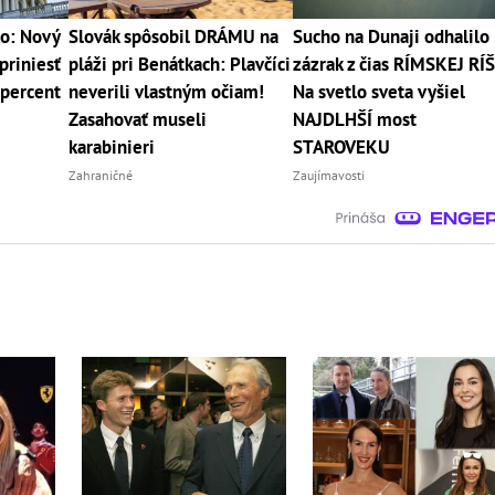
ko: Nový
Slovák spôsobil DRÁMU na
Sucho na Dunaji odhalilo
priniesť
pláži pri Benátkach: Plavčíci
zázrak z čias RÍMSKEJ RÍŠ
 percent
neverili vlastným očiam!
Na svetlo sveta vyšiel
Zasahovať museli
NAJDLHŠÍ most
karabinieri
STAROVEKU
Zahraničné
Zaujímavosti