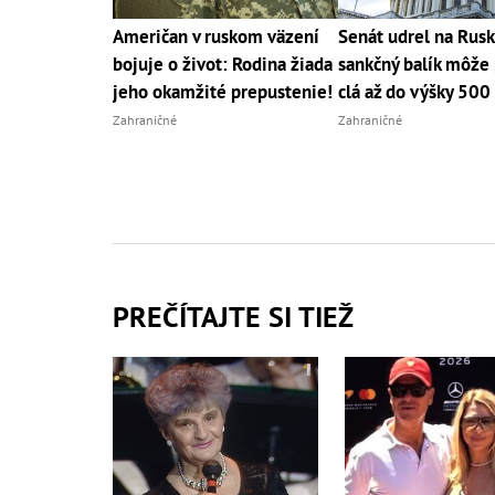
Američan v ruskom väzení
Senát udrel na Rus
bojuje o život: Rodina žiada
sankčný balík môže 
jeho okamžité prepustenie!
clá až do výšky 500
Zahraničné
Zahraničné
PREČÍTAJTE SI TIEŽ