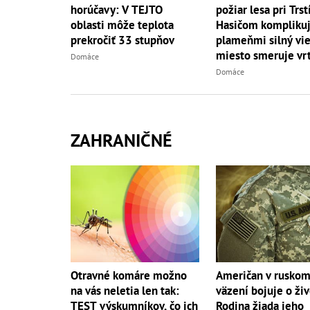
požiar lesa pri Trst
horúčavy: V TEJTO
Hasičom komplikuj
oblasti môže teplota
plameňmi silný vieto
prekročiť 33 stupňov
miesto smeruje vrt
Domáce
Domáce
ZAHRANIČNÉ
Otravné komáre možno
Američan v rusko
na vás neletia len tak:
väzení bojuje o živ
TEST výskumníkov, čo ich
Rodina žiada jeho