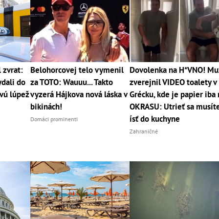
 zvrat:
Belohorcovej telo vymenil
Dovolenka na H*VNO! Mu
dali do
za TOTO: Wauuu... Takto
zverejnil VIDEO toalety v
vú lúpež
vyzerá Hájkova nová láska v
Grécku, kde je papier iba
bikinách!
OKRASU: Utrieť sa musít
ísť do kuchyne
Domáci prominenti
Zahraničné