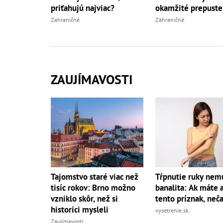
priťahujú najviac?
okamžité prepuste
Zahraničné
Zahraničné
ZAUJÍMAVOSTI
Tajomstvo staré viac než
Tŕpnutie ruky nemu
tisíc rokov: Brno možno
banalita: Ak máte a
vzniklo skôr, než si
tento príznak, neč
historici mysleli
vysetrenie.sk
Zaujímavosti