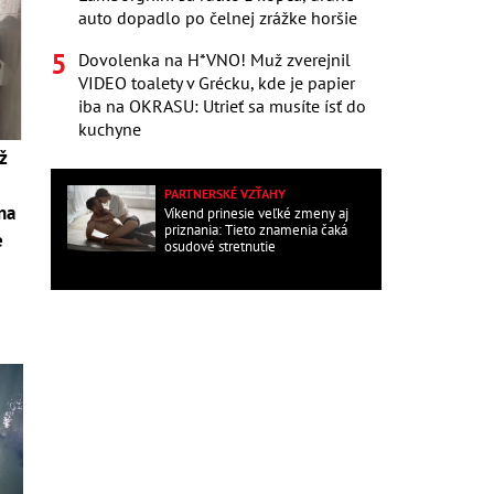
auto dopadlo po čelnej zrážke horšie
Dovolenka na H*VNO! Muž zverejnil
VIDEO toalety v Grécku, kde je papier
iba na OKRASU: Utrieť sa musíte ísť do
kuchyne
ž
PARTNERSKÉ VZŤAHY
 na
Víkend prinesie veľké zmeny aj
priznania: Tieto znamenia čaká
e
osudové stretnutie