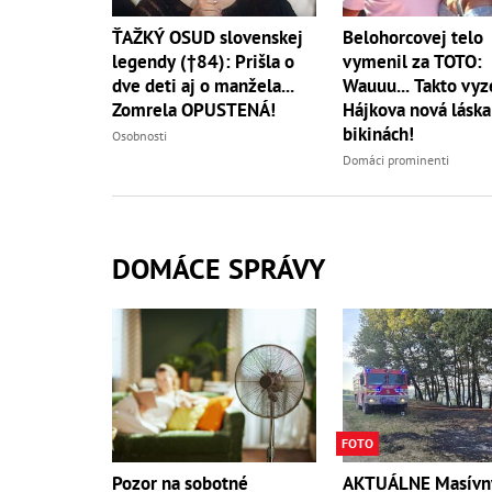
ŤAŽKÝ OSUD slovenskej
Belohorcovej telo
legendy (†84): Prišla o
vymenil za TOTO:
dve deti aj o manžela...
Wauuu... Takto vyz
Zomrela OPUSTENÁ!
Hájkova nová láska
bikinách!
Osobnosti
Domáci prominenti
DOMÁCE SPRÁVY
FOTO
AKTUÁLNE Masívn
Pozor na sobotné