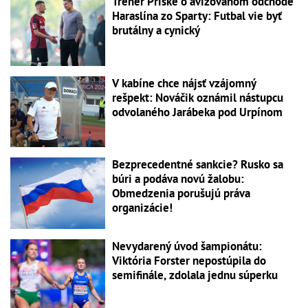
Tréner Priske o avizovanom odchode
Haraslína zo Sparty: Futbal vie byť
brutálny a cynický
V kabíne chce nájsť vzájomný
rešpekt: Nováčik oznámil nástupcu
odvolaného Jarábeka pod Urpínom
Bezprecedentné sankcie? Rusko sa
búri a podáva novú žalobu:
Obmedzenia porušujú práva
organizácie!
Nevydarený úvod šampionátu:
Viktória Forster nepostúpila do
semifinále, zdolala jednu súperku