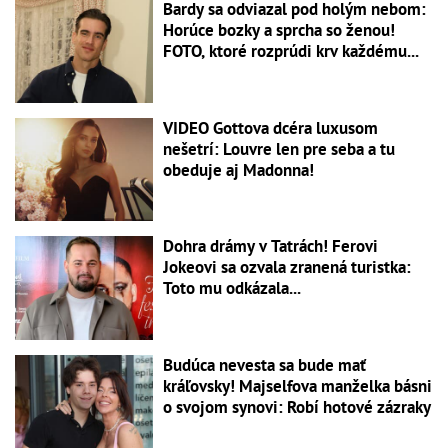
Bardy sa odviazal pod holým nebom:
Horúce bozky a sprcha so ženou!
FOTO, ktoré rozprúdi krv každému...
VIDEO Gottova dcéra luxusom
nešetrí: Louvre len pre seba a tu
obeduje aj Madonna!
Dohra drámy v Tatrách! Ferovi
Jokeovi sa ozvala zranená turistka:
Toto mu odkázala...
Budúca nevesta sa bude mať
kráľovsky! Majselfova manželka básni
o svojom synovi: Robí hotové zázraky