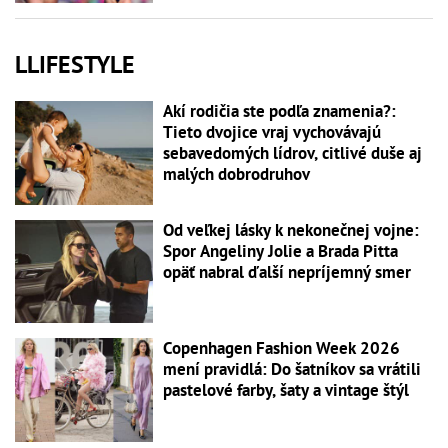
LLIFESTYLE
Akí rodičia ste podľa znamenia?:
Tieto dvojice vraj vychovávajú
sebavedomých lídrov, citlivé duše aj
malých dobrodruhov
Od veľkej lásky k nekonečnej vojne:
Spor Angeliny Jolie a Brada Pitta
opäť nabral ďalší nepríjemný smer
Copenhagen Fashion Week 2026
mení pravidlá: Do šatníkov sa vrátili
pastelové farby, šaty a vintage štýl