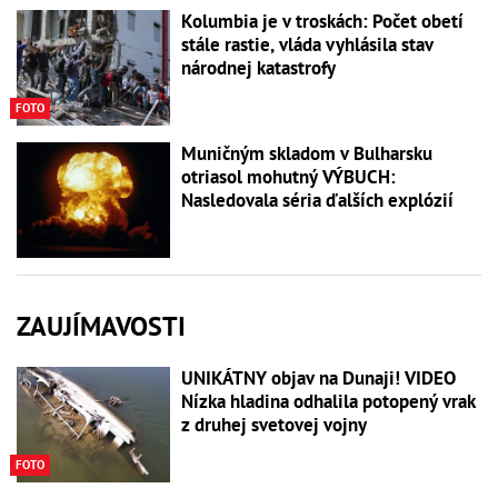
Kolumbia je v troskách: Počet obetí
stále rastie, vláda vyhlásila stav
národnej katastrofy
FOTO
Muničným skladom v Bulharsku
otriasol mohutný VÝBUCH:
Nasledovala séria ďalších explózií
ZAUJÍMAVOSTI
UNIKÁTNY objav na Dunaji! VIDEO
Nízka hladina odhalila potopený vrak
z druhej svetovej vojny
FOTO