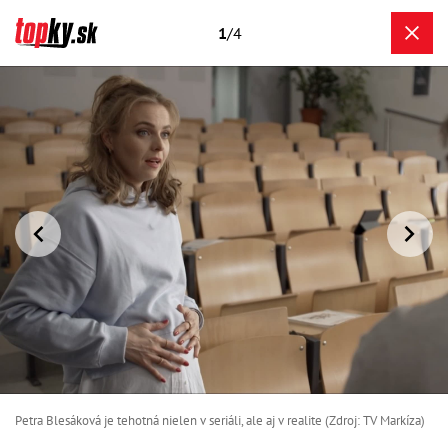
1
/4
Petra Blesáková je tehotná nielen v seriáli, ale aj v realite (Zdroj: TV Markíza)