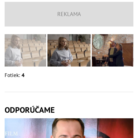
Fotiek:
4
ODPORÚČAME