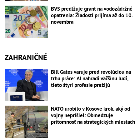
BVS predlžuje grant na vodozádržné
opatrenia: Žiadosti prijíma až do 10.
novembra
ZAHRANIČNÉ
Bill Gates varuje pred revolúciou na
trhu práce: AI nahradí väčšinu ľudí,
tieto štyri profesie prežijú
NATO urobilo v Kosove krok, aký od
vojny neprišiel: Obmedzuje
prítomnosť na strategických miestach