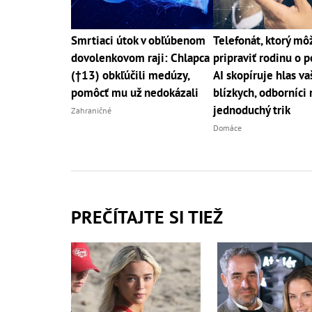
Smrtiaci útok v obľúbenom
Telefonát, ktorý mô
dovolenkovom raji: Chlapca
pripraviť rodinu o p
(†13) obkľúčili medúzy,
AI skopíruje hlas va
pomôcť mu už nedokázali
blízkych, odborníci 
jednoduchý trik
Zahraničné
Domáce
PREČÍTAJTE SI TIEŽ