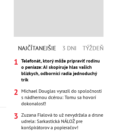
NAJČÍTANEJŠIE
3 DNI
TÝŽDEŇ
Telefonát, ktorý môže pripraviť rodinu
o peniaze: AI skopíruje hlas vašich
blízkych, odborníci radia jednoduchý
trik
Michael Douglas vyrazil do spoločnosti
s nádhernou dcérou: Tomu sa hovorí
dokonalosť!
Zuzana Fialová to už nevydržala a drsne
udrela: Sarkastická NÁLOŽ pre
konšpirátorov a popieračov!