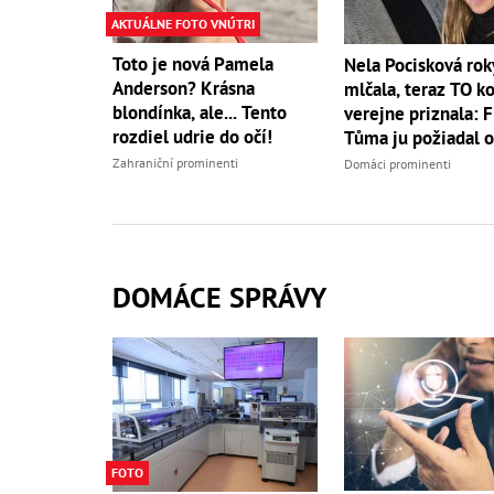
AKTUÁLNE FOTO VNÚTRI
Toto je nová Pamela
Nela Pocisková rok
Anderson? Krásna
mlčala, teraz TO k
blondínka, ale... Tento
verejne priznala: F
rozdiel udrie do očí!
Tůma ju požiadal o
Zahraniční prominenti
Domáci prominenti
DOMÁCE SPRÁVY
FOTO