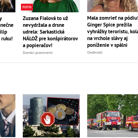
FOTO
Mala zomrieť na pódiu
y
Zuzana Fialová to už
Ginger Spice prežila
onečne
nevydržala a drsne
vyhrážky teroristu, kol
ilip
udrela: Sarkastická
na vrchole slávy aj
 ruku!
NÁLOŽ pre konšpirátorov
poníženie v spálni
a popieračov!
Osobnosti
Domáci prominenti