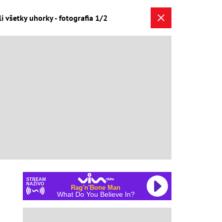
i všetky uhorky - fotografia 1/2
STREAM
NAŽIVO
Rag'n'Bone Man
What Do You Believe In?