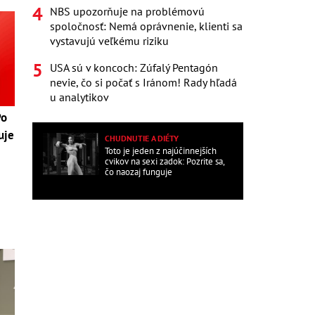
NBS upozorňuje na problémovú
spoločnosť: Nemá oprávnenie, klienti sa
vystavujú veľkému riziku
USA sú v koncoch: Zúfalý Pentagón
nevie, čo si počať s Iránom! Rady hľadá
u analytikov
Po
uje
CHUDNUTIE A DIÉTY
Toto je jeden z najúčinnejších
cvikov na sexi zadok: Pozrite sa,
čo naozaj funguje