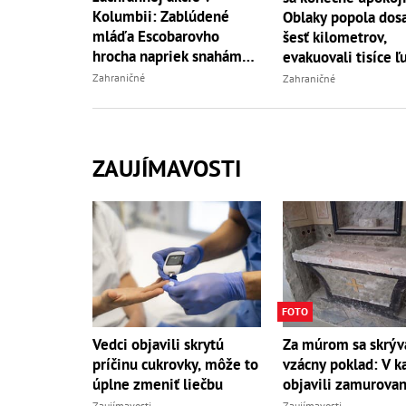
Kolumbii: Zablúdené
Oblaky popola dos
mláďa Escobarovho
šesť kilometrov,
hrocha napriek snahám
evakuovali tisíce ľ
úradov uhynulo
Zahraničné
Zahraničné
ZAUJÍMAVOSTI
FOTO
Vedci objavili skrytú
Za múrom sa skrýv
príčinu cukrovky, môže to
vzácny poklad: V ka
úplne zmeniť liečbu
objavili zamurovan
Zaujímavosti
Zaujímavosti