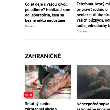
Telefonát, ktorý m
Čo sa deje s vašou krvou
pripraviť rodinu o
po odbere? Nahliadli sme
peniaze: AI skopíru
do laboratória, kam sa
vašich blízkych, od
bežne nikto nedostane
radia jednoduchý t
Domáce
Domáce
ZAHRANIČNÉ
FOTO
Smutný koniec
Nebezpečná sopka
záchrannej akcie v
sa konečne upokoji