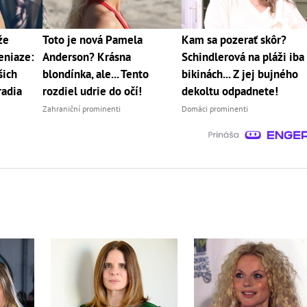
že
Toto je nová Pamela
Kam sa pozerať skôr?
eniaze:
Anderson? Krásna
Schindlerová na pláži iba
šich
blondínka, ale... Tento
bikinách... Z jej bujného
radia
rozdiel udrie do očí!
dekoltu odpadnete!
Zahraniční prominenti
Domáci prominenti