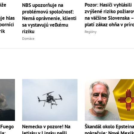
ôže
Pozor: Hasiči vyhlásili
NBS upozorňuje na
zvýšené riziko požiaro
problémovú spoločnosť:
je hlas
na väčšine Slovenska 
Nemá oprávnenie, klienti
borníci
platí zákaz ohňa v prír
sa vystavujú veľkému
rik
riziku
Regióny
Domáce
 Fuego
Nemecko v pozore! Na
Škandál okolo Epstein
la:
letisku v Lipsku našli
pokračuje: Nové Mexi