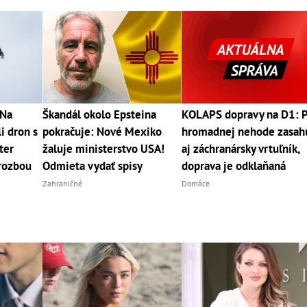
 Na
Škandál okolo Epsteina
KOLAPS dopravy na D1: 
li dron s
pokračuje: Nové Mexiko
hromadnej nehode zasah
ter
žaluje ministerstvo USA!
aj záchranársky vrtuľník,
hrozbou
Odmieta vydať spisy
doprava je odklaňaná
Zahraničné
Domáce