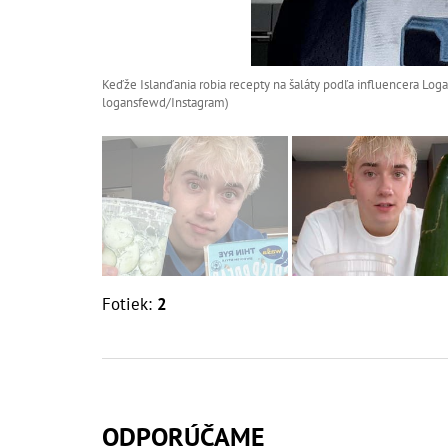
Keďže Islanďania robia recepty na šaláty podľa influencera Loga
logansfewd/Instagram)
Fotiek:
2
ODPORÚČAME