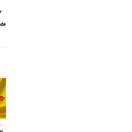
v
–
ode
a
ko