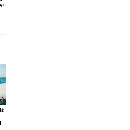
A!
áž
,
!