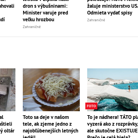
ahovali
dron s výbušninami:
žaluje ministerstvo US
Minister varuje pred
Odmieta vydať spisy
udí
veľku hrozbou
Zahraničné
Zahraničné
FOTO
To je nádhera! TÁTO pl
al
Toto sa deje v našom
vyzerá ako z rozprávky
štieli
tele, ak zjeme jedno z
ale skutočne EXISTUJE
ý oltár
najobľúbenejších letných
Prečo je celá biela?
jedál!