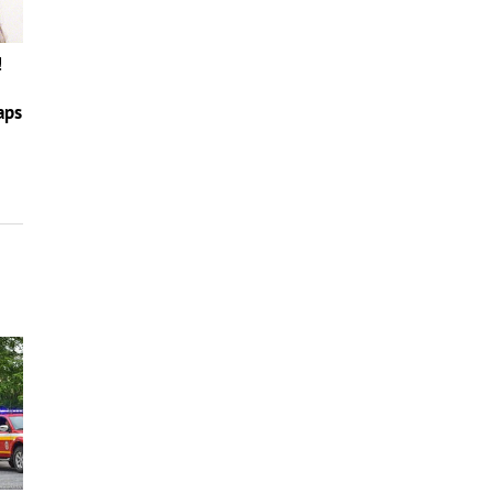
!
aps