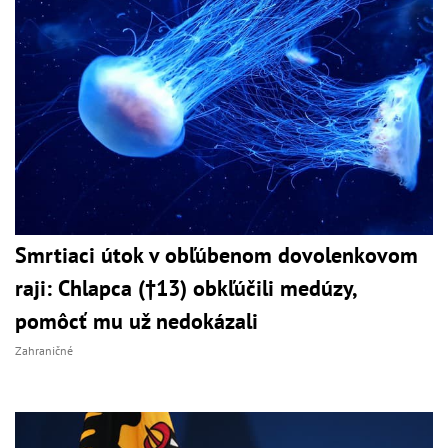
Smrtiaci útok v obľúbenom dovolenkovom
raji: Chlapca (†13) obkľúčili medúzy,
pomôcť mu už nedokázali
Zahraničné