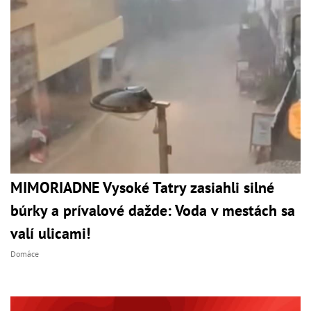
MIMORIADNE Vysoké Tatry zasiahli silné
búrky a prívalové dažde: Voda v mestách sa
valí ulicami!
Domáce