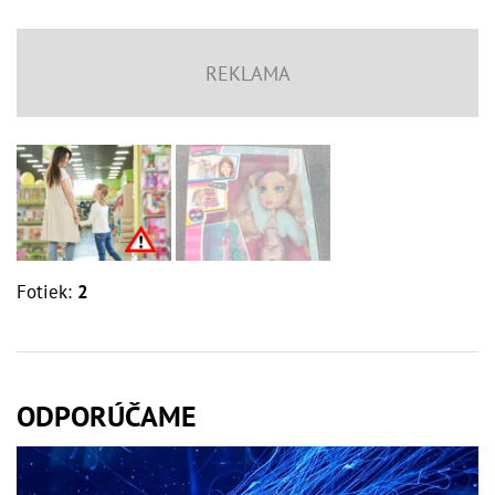
Fotiek:
2
ODPORÚČAME