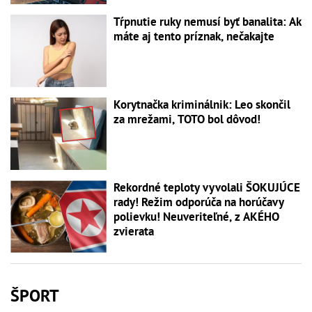
Tŕpnutie ruky nemusí byť banalita: Ak
máte aj tento príznak, nečakajte
Korytnačka kriminálnik: Leo skončil
za mrežami, TOTO bol dôvod!
Rekordné teploty vyvolali ŠOKUJÚCE
rady! Režim odporúča na horúčavy
polievku! Neuveriteľné, z AKÉHO
zvierata
ŠPORT