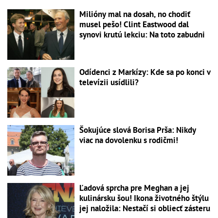
Milióny mal na dosah, no chodiť
musel pešo! Clint Eastwood dal
synovi krutú lekciu: Na toto zabudni
Odídenci z Markízy: Kde sa po konci v
televízii usídlili?
Šokujúce slová Borisa Prša: Nikdy
viac na dovolenku s rodičmi!
Ľadová sprcha pre Meghan a jej
kulinársku šou! Ikona životného štýlu
jej naložila: Nestačí si obliecť zásteru