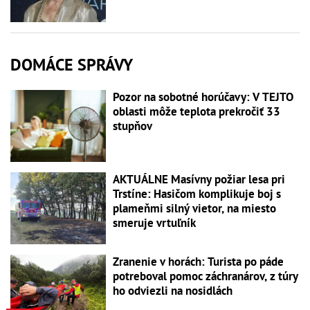
DOMÁCE SPRÁVY
Pozor na sobotné horúčavy: V TEJTO
oblasti môže teplota prekročiť 33
stupňov
AKTUÁLNE Masívny požiar lesa pri
Trstíne: Hasičom komplikuje boj s
plameňmi silný vietor, na miesto
smeruje vrtuľník
Zranenie v horách: Turista po páde
potreboval pomoc záchranárov, z túry
ho odviezli na nosidlách