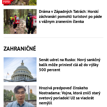
FOTO
Dráma v Západných Tatrách: Horskí
záchranári pomohli turistovi po páde
s vážnym zranením členka
ZAHRANIČNÉ
Senát udrel na Rusko: Nový sankčný
balík môže priniesť clá až do výšky
500 percent
Hrozivá predpoveď čínskeho
Nostradama: Vojna, ktorá zničí starý
svetový poriadok! Už sa viackrát
nemýlil