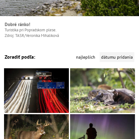
Dobré ránko!
Turistika pri Popradskom plese.
Zdroj: TASR/Veronika Mihaliková
Zoradiť podľa:
najlepších
dátumu pridania