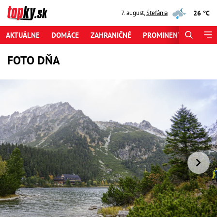
26 °C
7. august
,
Štefánia
AKTUÁLNE
DOMÁCE
ZAHRANIČNÉ
PROMINENTI
ŠPORT
FOTO DŇA