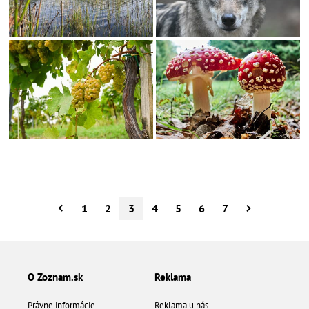
1
2
3
4
5
6
7
O Zoznam.sk
Reklama
Právne informácie
Reklama u nás