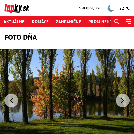
22 °C
8. august
,
Oskar
AKTUÁLNE
DOMÁCE
ZAHRANIČNÉ
PROMINENTI
ŠPORT
FOTO DŇA