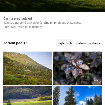
Čas na prechádzku!
Topole a sfarbené listy divej čerešne pri priehrade Matejovec.
Foto: TASR/Martin Medňanský
Zoradiť podľa:
najlepších
dátumu pridania