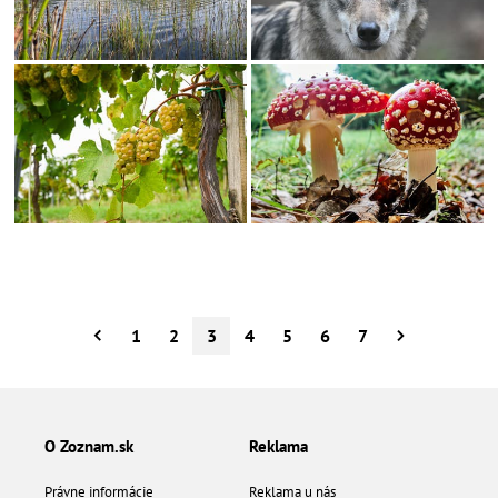
1
2
3
4
5
6
7
O Zoznam.sk
Reklama
Právne informácie
Reklama u nás