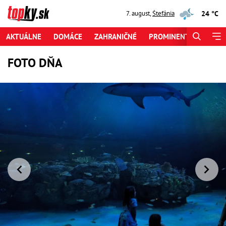
24 °C
7. august
,
Štefánia
AKTUÁLNE
DOMÁCE
ZAHRANIČNÉ
PROMINENTI
ŠPORT
FOTO DŇA