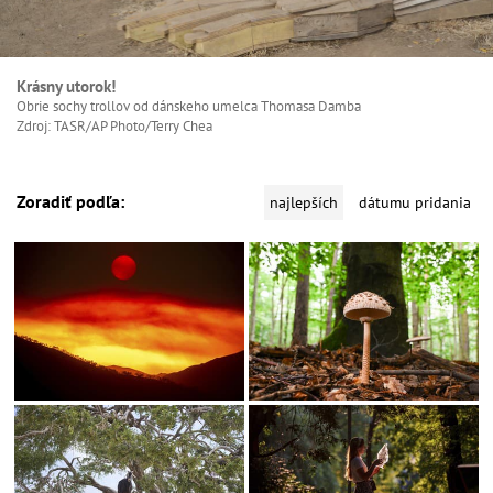
Krásny utorok!
Obrie sochy trollov od dánskeho umelca Thomasa Damba
Zdroj: TASR/AP Photo/Terry Chea
Zoradiť podľa:
najlepších
dátumu pridania