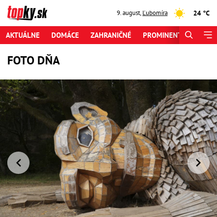
24 °C
9. august
,
Ľubomíra
AKTUÁLNE
DOMÁCE
ZAHRANIČNÉ
PROMINENTI
ŠPORT
FOTO DŇA