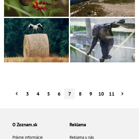
3
4
5
6
7
8
9
10
11
O Zoznam.sk
Reklama
Právne informácie
Reklama u nás