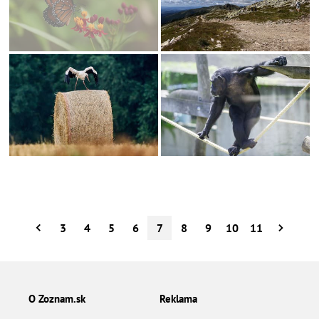
3
4
5
6
7
8
9
10
11
O Zoznam.sk
Reklama