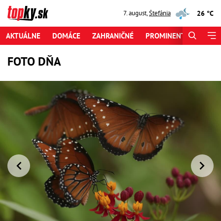
26 °C
7. august
,
Štefánia
AKTUÁLNE
DOMÁCE
ZAHRANIČNÉ
PROMINENTI
ŠPORT
FOTO DŇA