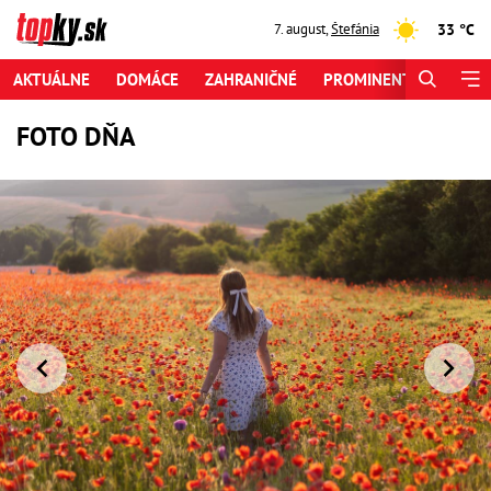
33 °C
7. august
,
Štefánia
AKTUÁLNE
DOMÁCE
ZAHRANIČNÉ
PROMINENTI
ŠPORT
FOTO DŇA