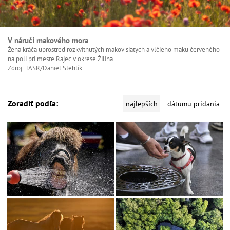
V náručí makového mora
Žena kráča uprostred rozkvitnutých makov siatych a vlčieho maku červeného
na poli pri meste Rajec v okrese Žilina.
Zdroj: TASR/Daniel Stehlík
Zoradiť podľa:
najlepších
dátumu pridania