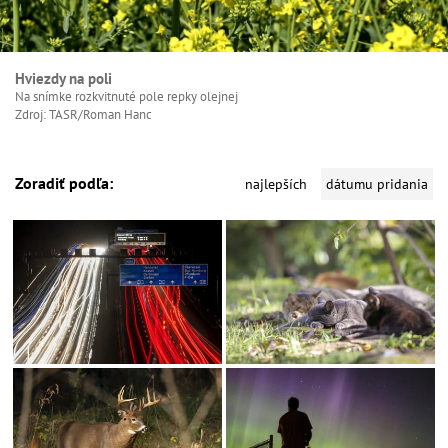
Hviezdy na poli
Na snímke rozkvitnuté pole repky olejnej
Zdroj: TASR/Roman Hanc
Zoradiť podľa:
najlepších
dátumu pridania