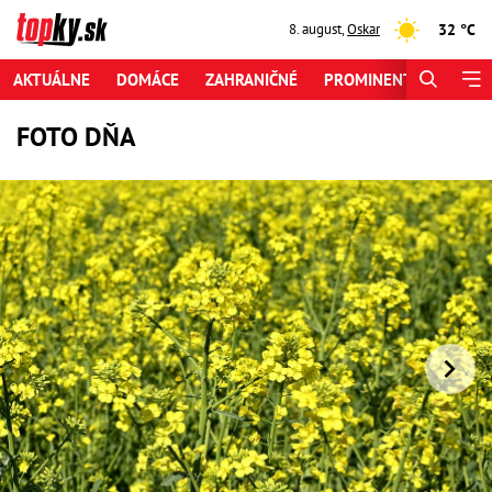
32 °C
8. august
,
Oskar
AKTUÁLNE
DOMÁCE
ZAHRANIČNÉ
PROMINENTI
ŠPORT
FOTO DŇA