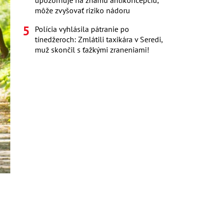
upozorňuje na známu antikoncepciu,
môže zvyšovať riziko nádoru
Polícia vyhlásila pátranie po
tínedžeroch: Zmlátili taxikára v Seredi,
muž skončil s ťažkými zraneniami!