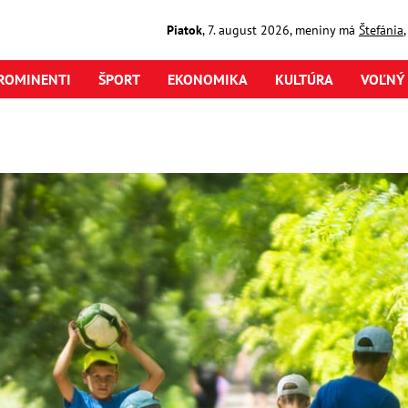
Piatok
,
7. august
2026
,
meniny má
Štefánia
ROMINENTI
ŠPORT
EKONOMIKA
KULTÚRA
VOĽNÝ 