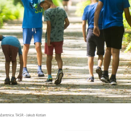
žantnica. TASR - Jakub Kotian