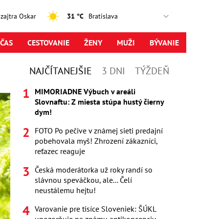
, zajtra Oskar
31 °C
ČAS
CESTOVANIE
ŽENY
MUŽI
BÝVANIE
NAJČÍTANEJŠIE
3 DNI
TÝŽDEŇ
MIMORIADNE Výbuch v areáli
Slovnaftu: Z miesta stúpa hustý čierny
dym!
FOTO Po pečive v známej sieti predajní
pobehovala myš! Zhrození zákazníci,
reťazec reaguje
Česká moderátorka už roky randí so
slávnou speváčkou, ale... Čelí
neustálemu hejtu!
Varovanie pre tisíce Sloveniek: ŠÚKL