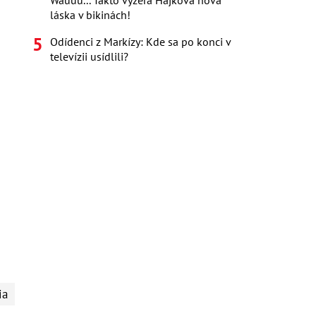
Wauuu... Takto vyzerá Hájkova nová
láska v bikinách!
Odídenci z Markízy: Kde sa po konci v
televízii usídlili?
ia