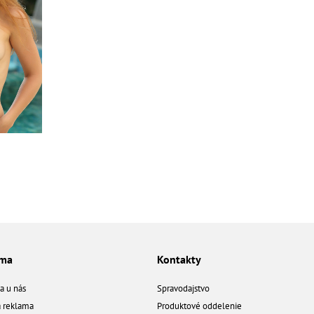
ama
Kontakty
a u nás
Spravodajstvo
á reklama
Produktové oddelenie