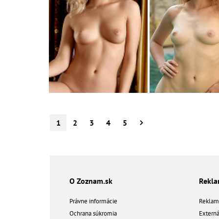
1
2
3
4
5
O Zoznam.sk
Rekl
Právne informácie
Reklam
Ochrana súkromia
Extern