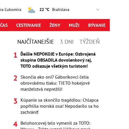
jtra Ľubomíra
22 °C
ČAS
CESTOVANIE
ŽENY
MUŽI
BÝVANIE
NAJČÍTANEJŠIE
3 DNI
TÝŽDEŇ
Ďalšie NEPOKOJE v Európe: Ozbrojená
skupina OBSADILA dovolenkový raj,
TOTO odkazuje všetkým turistom!
Skončia ako oni? Gáboríkovci čelia
obrovskému tlaku: TIETO hokejové
manželstvá neprežili!
Kúpanie sa skončilo tragédiou: Chlapca
popŕhlila morská osa! Nepodarilo sa ho
zachrániť
Belohorcovej telo vymenil za TOTO: