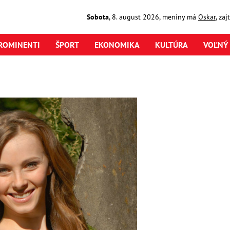
Sobota
,
8. august
2026
,
meniny má
Oskar
, za
ROMINENTI
ŠPORT
EKONOMIKA
KULTÚRA
VOĽNÝ 