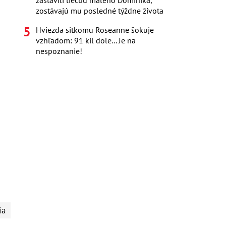
zastavili liečbu malého Dominika,
zostávajú mu posledné týždne života
Hviezda sitkomu Roseanne šokuje
vzhľadom: 91 kíl dole... Je na
nespoznanie!
ia