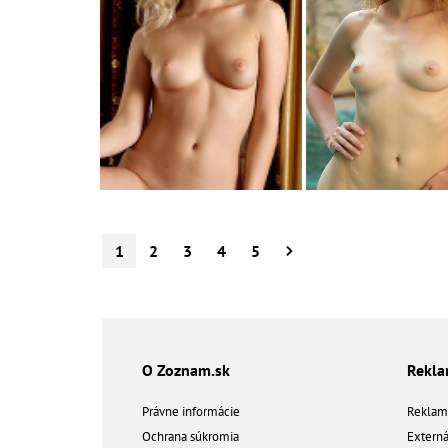
1
2
3
4
5
O Zoznam.sk
Rekl
Právne informácie
Reklam
Ochrana súkromia
Extern