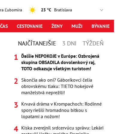
jtra Ľubomíra
23 °C
ČAS
CESTOVANIE
ŽENY
MUŽI
BÝVANIE
NAJČÍTANEJŠIE
3 DNI
TÝŽDEŇ
Ďalšie NEPOKOJE v Európe: Ozbrojená
skupina OBSADILA dovolenkový raj,
TOTO odkazuje všetkým turistom!
Skončia ako oni? Gáboríkovci čelia
obrovskému tlaku: TIETO hokejové
manželstvá neprežili!
Krvavá dráma v Krompachoch: Rodinné
spory riešili hromadnou bitkou s
lopatami a nožom!
Kiska zverejnil srdcervúcu správu: Lekári