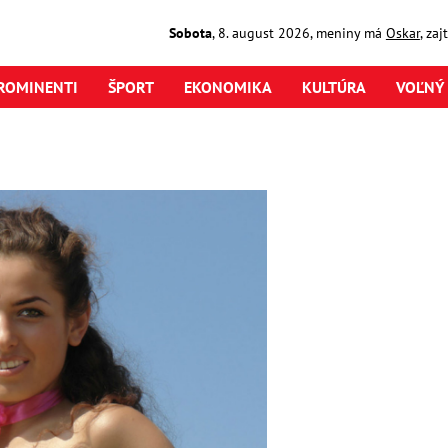
Sobota
,
8. august
2026
,
meniny má
Oskar
, za
ROMINENTI
ŠPORT
EKONOMIKA
KULTÚRA
VOĽNÝ 