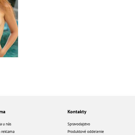
ama
Kontakty
a u nás
Spravodajstvo
á reklama
Produktové oddelenie