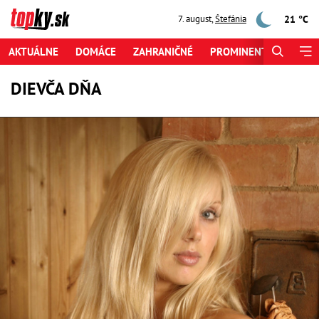
21 °C
7. august
,
Štefánia
AKTUÁLNE
DOMÁCE
ZAHRANIČNÉ
PROMINENTI
ŠPORT
DIEVČA DŇA