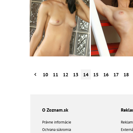
10
11
12
13
14
15
16
17
18
O Zoznam.sk
Rekl
Právne informácie
Reklam
Ochrana súkromia
Extern