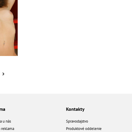
ama
Kontakty
a u nás
Spravodajstvo
á reklama
Produktové oddelenie