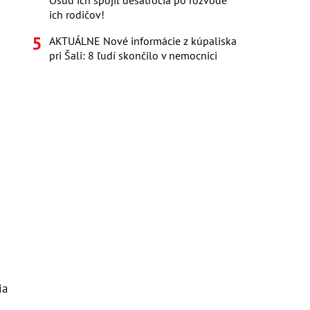
Osud ich spojil desaťročia po rozvode
ich rodičov!
AKTUÁLNE Nové informácie z kúpaliska
pri Šali: 8 ľudí skončilo v nemocnici
ia