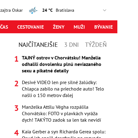
, zajtra Oskar
24 °C
ČAS
CESTOVANIE
ŽENY
MUŽI
BÝVANIE
NAJČÍTANEJŠIE
3 DNI
TÝŽDEŇ
TAJNÝ ostrov v Chorvátsku! Manželia
odhalili dovolenku plnú neviazaného
sexu a pikatné detaily
Desivé VIDEO len pre silné žalúdky:
Chlapca zabilo na priechode auto! Telo
našli o 150 metrov ďalej
Manželka Attilu Végha rozpálila
Chorvátsko: FOTO v plavkách vyráža
dych! TAKÝTO zadok sa len tak nevidí
Kaia Gerber a syn Richarda Gerea spolu: