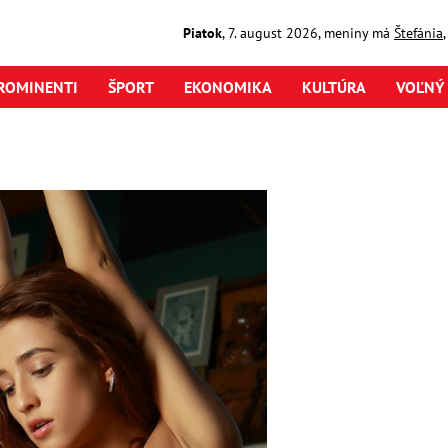
Piatok
,
7. august
2026
,
meniny má
Štefánia
ROMINENTI
ŠPORT
EKONOMIKA
KULTÚRA
VOĽNÝ 