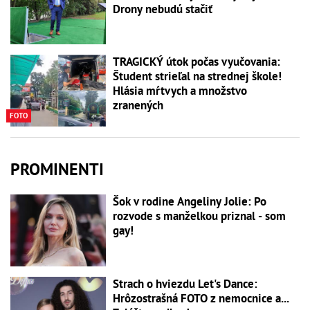
Drony nebudú stačiť
TRAGICKÝ útok počas vyučovania:
Študent strieľal na strednej škole!
Hlásia mŕtvych a množstvo
zranených
FOTO
PROMINENTI
Šok v rodine Angeliny Jolie: Po
rozvode s manželkou priznal - som
gay!
Strach o hviezdu Let's Dance:
Hrôzostrašná FOTO z nemocnice a...