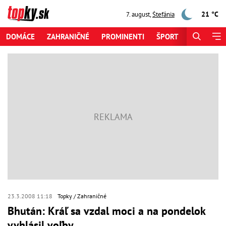
21 °C
7. august
,
Štefánia
DOMÁCE
ZAHRANIČNÉ
PROMINENTI
ŠPORT
ZAUJÍMAV
23.3.2008 11:18
Topky
Zahraničné
Bhután: Kráľ sa vzdal moci a na pondelok
vyhlásil voľby