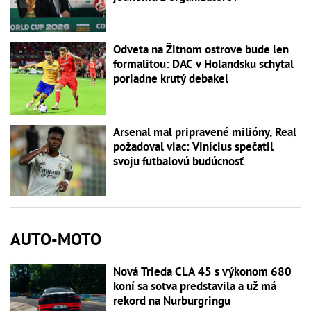
Odveta na Žitnom ostrove bude len
formalitou: DAC v Holandsku schytal
poriadne krutý debakel
Arsenal mal pripravené milióny, Real
požadoval viac: Vinícius spečatil
svoju futbalovú budúcnosť
AUTO-MOTO
Nová Trieda CLA 45 s výkonom 680
koní sa sotva predstavila a už má
rekord na Nurburgringu