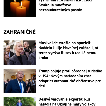
významná slovenská HEREČKA!
Stvárnila množstvo
nezabudnuteľných postáv
ZAHRANIČNÉ
Moskva ide tvrdšie po opozícii:
Nadáciu Julije Navaľnej zakázali, tá
teraz vyzýva Rusov k radikálnemu
kroku
Trump bojuje proti pôrodnej turistike
v USA: Novým nariadením chce
odoprieť automatické občianstvo pre
deti
Desivé varovanie experta: Rusi
nasadia na Ukrajine masy vojakov!