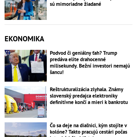
sú mimoriadne žiadané
EKONOMIKA
Podvod či geniálny ťah? Trump
predáva elite drahocenné
milisekundy. Bežní investori nemajú
šancu!
Reštrukturalizácia zlyhala. Známy
slovenský predajca elektroniky
definitívne končí a mieri k bankrotu
Čo sa deje na diaľnici, kým stojíte v
kolóne? Takto pracujú cestári počas