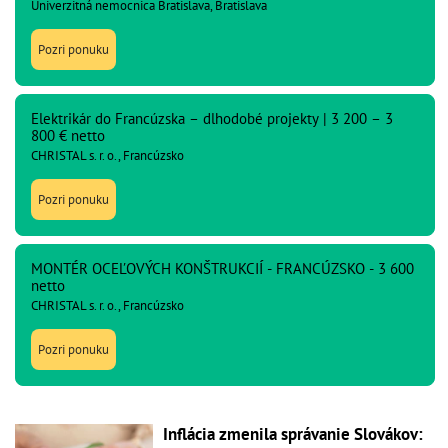
Univerzitná nemocnica Bratislava, Bratislava
Pozri ponuku
Elektrikár do Francúzska – dlhodobé projekty | 3 200 – 3
800 € netto
CHRISTAL s. r. o., Francúzsko
Pozri ponuku
MONTÉR OCEĽOVÝCH KONŠTRUKCIÍ - FRANCÚZSKO - 3 600
netto
CHRISTAL s. r. o., Francúzsko
Pozri ponuku
Inflácia zmenila správanie Slovákov: