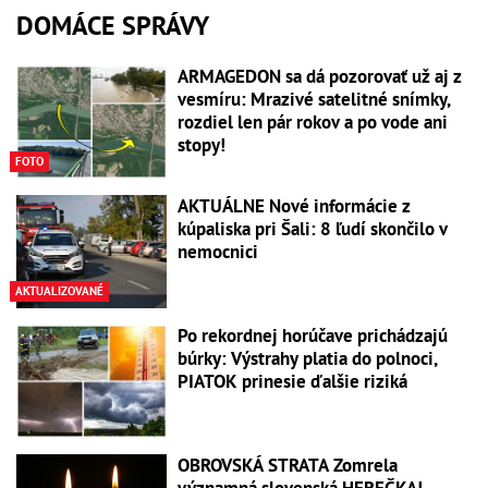
DOMÁCE SPRÁVY
ARMAGEDON sa dá pozorovať už aj z
vesmíru: Mrazivé satelitné snímky,
rozdiel len pár rokov a po vode ani
stopy!
FOTO
AKTUÁLNE Nové informácie z
kúpaliska pri Šali: 8 ľudí skončilo v
nemocnici
AKTUALIZOVANÉ
Po rekordnej horúčave prichádzajú
búrky: Výstrahy platia do polnoci,
PIATOK prinesie ďalšie riziká
OBROVSKÁ STRATA Zomrela