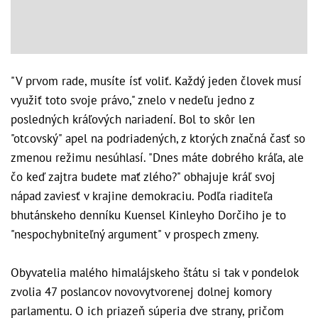
"V prvom rade, musíte ísť voliť. Každý jeden človek musí
využiť toto svoje právo," znelo v nedeľu jedno z
posledných kráľových nariadení. Bol to skôr len
"otcovský" apel na podriadených, z ktorých značná časť so
zmenou režimu nesúhlasí. "Dnes máte dobrého kráľa, ale
čo keď zajtra budete mať zlého?" obhajuje kráľ svoj
nápad zaviesť v krajine demokraciu. Podľa riaditeľa
bhutánskeho denníku Kuensel Kinleyho Dorčiho je to
"nespochybniteľný argument" v prospech zmeny.
Obyvatelia malého himalájskeho štátu si tak v pondelok
zvolia 47 poslancov novovytvorenej dolnej komory
parlamentu. O ich priazeň súperia dve strany, pričom