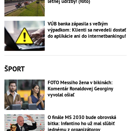
letnej údržby! (foto)
VÚB banka zápasila s veľkým
výpadkom: Klienti sa nevedeli dostať
do aplikácie ani do internetbankingu!
ŠPORT
FOTO Messiho žena v bikinách:
Komentár Ronaldovej Georginy
vyvolal ošiaľ
O finále MS 2030 bude obrovská
bitka: Infantino ho už mal sľúbiť
jednému z organizátorov