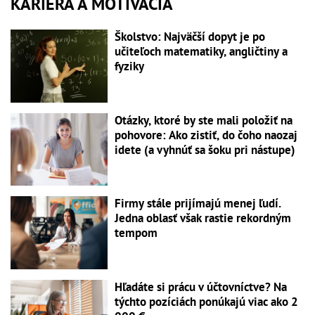
KARIÉRA A MOTIVÁCIA
Školstvo: Najväčší dopyt je po
učiteľoch matematiky, angličtiny a
fyziky
Otázky, ktoré by ste mali položiť na
pohovore: Ako zistiť, do čoho naozaj
idete (a vyhnúť sa šoku pri nástupe)
Firmy stále prijímajú menej ľudí.
Jedna oblasť však rastie rekordným
tempom
Hľadáte si prácu v účtovníctve? Na
týchto pozíciách ponúkajú viac ako 2