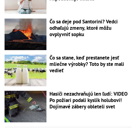
Čo sa deje pod Santorini? Vedci
odhaľujú zmeny, ktoré môžu
ovplyvniť sopku
Čo sa stane, keď prestanete jesť
mliečne výrobky? Toto by ste mali
vedieť
Hasiči nezachraňujú len ľudí: VIDEO
Po požiari podali kyslík holubovi!
Dojímavé zábery obleteli svet