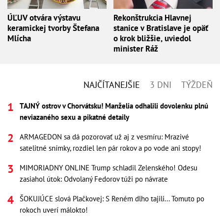
ÚĽUV otvára výstavu
Rekonštrukcia Hlavnej
keramickej tvorby Štefana
stanice v Bratislave je opäť
Mlícha
o krok bližšie, uviedol
minister Ráž
NAJČÍTANEJŠIE
3 DNI
TÝŽDEŇ
TAJNÝ ostrov v Chorvátsku! Manželia odhalili dovolenku plnú
neviazaného sexu a pikatné detaily
ARMAGEDON sa dá pozorovať už aj z vesmíru: Mrazivé
satelitné snímky, rozdiel len pár rokov a po vode ani stopy!
MIMORIADNY ONLINE Trump schladil Zelenského! Odesu
zasiahol útok: Odvolaný Fedorov túži po návrate
ŠOKUJÚCE slová Plačkovej: S Reném dlho tajili... Tomuto po
rokoch uverí málokto!