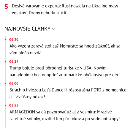
Desivé varovanie experta: Rusi nasadia na Ukrajine masy
vojakov! Drony nebudú stačiť
NAJNOVŠIE ČLÁNKY
06:30
Ako vyzerá zdravá stolica? Nemusíte sa hneď zľaknúť, ak sa
vám niečo nezdá
06:24
Trump bojuje proti pôrodnej turistike v USA: Novým
nariadením chce odoprieť automatické občianstvo pre deti
06:00
Strach o hviezdu Let's Dance: Hrôzostrašná FOTO z nemocnice
a... Zvláštny odkaz!
05:55
ARMAGEDON sa dá pozorovať už aj z vesmíru: Mrazivé
satelitné snímky, rozdiel len pár rokov a po vode ani stopy!