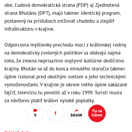
obe, Ľudová demokratická strana (PDP) aj Zjednotená
strana Bhutánu (DPT), majú takmer identický program,
postavený na prísľuboch znižovať chudobu a zlepšiť
infraštruktúru v krajine.
Odporcovia myšlienky prechodu moci z kráľovskej rodiny
na demokraticky zvolených politikov sa obávajú najmä
toho, že zmena nepriaznivo ovplyvní kultúrne dedičstvo
krajiny. Bhután sa až do konca minulého storočia takmer
úplne izoloval pred okolitým svetom a jeho technickými
vymoženosťami. V krajine je okrem iného úplne zakázané
fajčiť, televíziu tu povolili až v roku 1999. Turisti musia
za návštevu platiť kráľovi vysoké poplatky.
Tip na
0
Zdieľať
článok