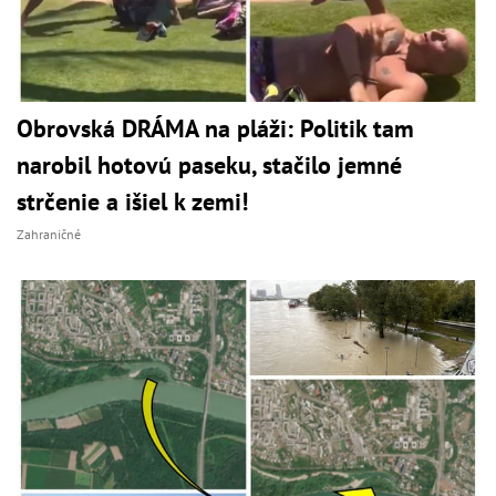
Obrovská DRÁMA na pláži: Politik tam
narobil hotovú paseku, stačilo jemné
strčenie a išiel k zemi!
Zahraničné