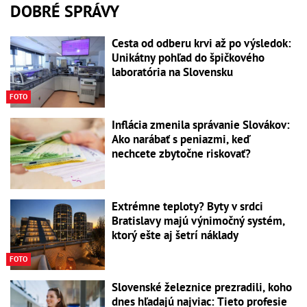
DOBRÉ SPRÁVY
Cesta od odberu krvi až po výsledok:
Unikátny pohľad do špičkového
laboratória na Slovensku
FOTO
Inflácia zmenila správanie Slovákov:
Ako narábať s peniazmi, keď
nechcete zbytočne riskovať?
Extrémne teploty? Byty v srdci
Bratislavy majú výnimočný systém,
ktorý ešte aj šetrí náklady
FOTO
Slovenské železnice prezradili, koho
dnes hľadajú najviac: Tieto profesie