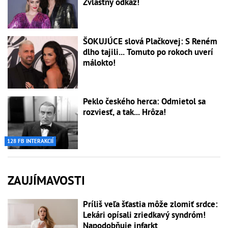
Zvláštny odkaz!
ŠOKUJÚCE slová Plačkovej: S Reném
dlho tajili... Tomuto po rokoch uverí
málokto!
Peklo českého herca: Odmietol sa
rozviesť, a tak... Hrôza!
128 FB INTERAKCIÍ
ZAUJÍMAVOSTI
Príliš veľa šťastia môže zlomiť srdce:
Lekári opísali zriedkavý syndróm!
Napodobňuje infarkt