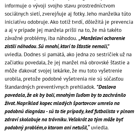
informuje o vývoji svojho stavu prostredníctvom
sociálnych sietí, zverejňuje aj fotky. Jeho manželka túto
iniciatívu odobruje. Ako totiž tvrdí, dôležitá je prevencia
a aj v prípade jej manžela prišli na to, že má takéto
závažné problémy, iba náhodou.
„Manželovi ochorenie
zistili náhodou. Sú mnohí, ktorí to šťastie nemali,"
uviedla.
Dodnes si pamätá, ako jedna zo sestričiek už na
začiatku povedala, že jej manžel má obrovské šťastie a
môže ďakovať svojej lekárke, že mu toto vyšetrenie
urobila, pretože podobné vyšetrenia nie sú súčasťou
štandardných preventívnych prehliadok.
"Doslova
povedala, že ak by boli, mnohým ľuďom by to zachránilo
život. Napríklad kopec mladých športovcov umrelo na
podobnú diagnózu - sú to tie prípady, keď futbalista v plnom
zdraví skolabuje na trávniku. Veľakrát za tým môže byť
podobný problém,o ktorom ani netušil,“
uviedla.