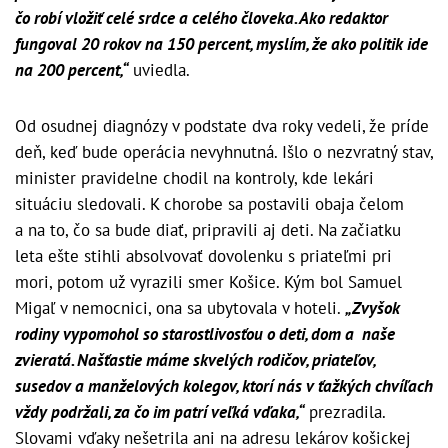
čo robí vložiť celé srdce a celého človeka. Ako redaktor
fungoval 20 rokov na 150 percent, myslím, že ako politik ide
na 200 percent,“
uviedla.
Od osudnej diagnózy v podstate dva roky vedeli, že príde
deň, keď bude operácia nevyhnutná. Išlo o nezvratný stav,
minister pravidelne chodil na kontroly, kde lekári
situáciu sledovali. K chorobe sa postavili obaja čelom
a na to, čo sa bude diať, pripravili aj deti. Na začiatku
leta ešte stihli absolvovať dovolenku s priateľmi pri
mori, potom už vyrazili smer Košice. Kým bol Samuel
Migaľ v nemocnici, ona sa ubytovala v hoteli.
„Zvyšok
rodiny vypomohol so starostlivosťou o deti, dom a naše
zvieratá. Našťastie máme skvelých rodičov, priateľov,
susedov a manželových kolegov, ktorí nás v ťažkých chvíľach
vždy podržali, za čo im patrí veľká vďaka,“
prezradila.
Slovami vďaky nešetrila ani na adresu lekárov košickej