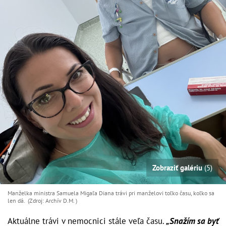
Zobraziť galériu
(5)
Manželka ministra Samuela Migaľa Diana trávi pri manželovi toľko času, koľko sa
len dá. (Zdroj: Archív D.M. )
Aktuálne trávi v nemocnici stále veľa času.
„Snažím sa byť