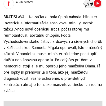
© Zoznam/vk
BRATISLAVA – Na začiatku bola úplná náhoda. Minister
investícií a informatizácie absolvoval minulý utorok
ťažkú 7-hodinovú operáciu srdca, počas ktorej mu
reimplantovali aortálnu chlopňu. Podľa
Východoslovenského ústavu srdcových a cievnych chorôb
v Košiciach, kde Samuela Migaľa operovali, išlo o náročný
zákrok. V pondelok musel minister následne podstúpiť
ďalšiu neplánovanú operáciu. Po celý čas pri ňom v
nemocnici stojí a je mu oporou jeho manželka Diana. Tá
pre Topky.sk prehovorila o tom, ako jej manželovi
diagnostikovali vážne ochorenie, o pravidelných
kontrolách ale aj o tom, ako manželovu liečbu ich rodina
zvláda.