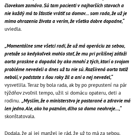
človekom zamáva. Sú tam pacienti v najhorších stavoch a
nie každý má to šťastie vrátiť sa domov… som rada, že už je
mimo ohrozenia života a verím, že všetko dobre dopadne,“
uviedla.
„Momentálne sme všetci radi, že už má operáciu za sebou,
pretože sa kedykoľvek mohlo stať, že mu pri prílišnej záťaži
aorta praskne a dopadol by ako mnohí z tých, ktorí o svojom
probléme nevedeli a dnes už tu nie sú. Rozšírená aorta totiž
nebolí, v podstate s ňou roky žil a ani o nej nevedel,“
vysvetlila. Teraz by bola rada, ak by po prepustení na pár
týždňov zvoľnil tempo, užil si domácu opateru, deti a
rodinu.
„Myslím, že o ministerstvo je postarané a zdravie má
len jedno. Ale, ako ho poznám, dlho sa doma neohreje…,“
skonštatovala.
Dodala, že aj jej manžel je rád, že už to má za sebou.