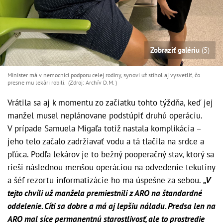
Zobraziť galériu
(5)
Minister má v nemocnici podporu celej rodiny, synovi už stihol aj vysvetliť, čo
presne mu lekári robili. (Zdroj: Archív D.M. )
Vrátila sa aj k momentu zo začiatku tohto týždňa, keď jej
manžel musel neplánovane podstúpiť druhú operáciu.
V prípade Samuela Migaľa totiž nastala komplikácia –
jeho telo začalo zadržiavať vodu a tá tlačila na srdce a
pľúca. Podľa lekárov je to bežný pooperačný stav, ktorý sa
rieši následnou menšou operáciou na odvedenie tekutiny
a šéf rezortu informatizácie ho ma úspešne za sebou.
„V
tejto chvíli už manžela premiestnili z ARO na štandardné
oddelenie. Cíti sa dobre a má aj lepšiu náladu. Predsa len na
ARO mal síce permanentnú starostlivosť, ale to prostredie