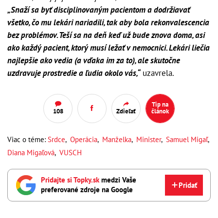
„Snaží sa byť disciplinovaným pacientom a dodržiavať
všetko, čo mu lekári nariadili, tak aby bola rekonvalescencia
bez problémov. Teší sa na deň keď už bude znova doma, asi
ako každý pacient, ktorý musí ležať v nemocnici. Lekári liečia
najlepšie ako vedia (a vďaka im za to), ale skutočne
uzdravuje prostredie a ľudia okolo vás,“
uzavrela.
Tip na
108
Zdieľať
článok
Viac o téme:
Srdce
,
Operácia
,
Manželka
,
Minister
,
Samuel Migaľ
,
Diana Migaľová
,
VUSCH
Pridajte si Topky.sk
medzi Vaše
Pridať
preferované zdroje na Google