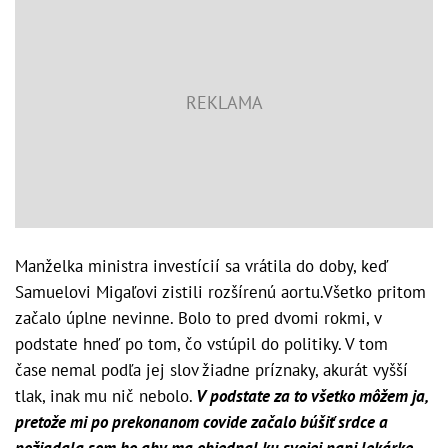
Manželka ministra investícií sa vrátila do doby, keď
Samuelovi Migaľovi zistili rozšírenú aortu.Všetko pritom
začalo úplne nevinne. Bolo to pred dvomi rokmi, v
podstate hneď po tom, čo vstúpil do politiky. V tom
čase
nemal podľa jej slov žiadne príznaky, akurát vyšší
tlak, inak mu nič nebolo.
V podstate za to všetko môžem ja,
pretože mi po prekonanom covide začalo búšiť srdce a
požiadala som ho aby ma objednal ku svojej pani lekárke,