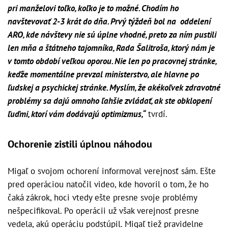
pri manželovi toľko, koľko je to možné. Chodím ho
navštevovať 2-3 krát do dňa. Prvý týždeň bol na oddelení
ARO, kde návštevy nie sú úplne vhodné, preto za ním pustili
len mňa a štátneho tajomníka, Rada Šalitroša, ktorý nám je
v tomto období veľkou oporou. Nie len po pracovnej stránke,
keďže momentálne prevzal ministerstvo, ale hlavne po
ľudskej a psychickej stránke. Myslím, že akékoľvek zdravotné
problémy sa dajú omnoho ľahšie zvládať, ak ste obklopení
ľuďmi, ktorí vám dodávajú optimizmus,“
tvrdí.
Ochorenie zistili úplnou náhodou
Migaľ o svojom ochorení informoval verejnosť sám. Ešte
pred operáciou natočil video, kde hovoril o tom, že ho
čaká zákrok, hoci vtedy ešte presne svoje problémy
nešpecifikoval. Po operácii už však verejnosť presne
vedela, akú operáciu podstúpil. Migaľ tiež pravidelne