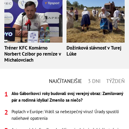
Tréner KFC Komárno
Dožinková slávnosť v Turej
Norbert Czibor po remíze v
Lúke
Michalovciach
NAJČÍTANEJŠIE
3 DNI
TÝŽDEŇ
Ako Gáboríkovci roky budovali svoj verejný obraz: Zamilovaný
pár a rodinná idylka! Zmenilo sa niečo?
Poplach v Európe: Vrátil sa nebezpečný vírus! Úrady spustili
naliehavé opatrenia