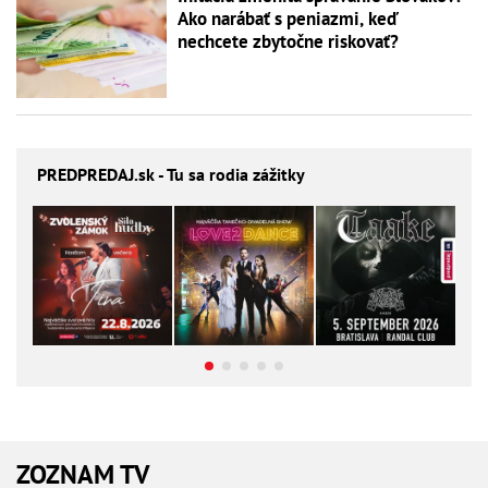
Ako narábať s peniazmi, keď
nechcete zbytočne riskovať?
PREDPREDAJ
.sk - Tu sa rodia zážitky
ZOZNAM TV