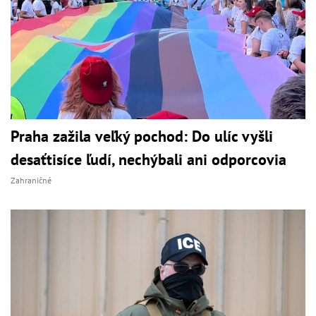
Praha zažila veľký pochod: Do ulíc vyšli
desaťtisíce ľudí, nechýbali ani odporcovia
Zahraničné