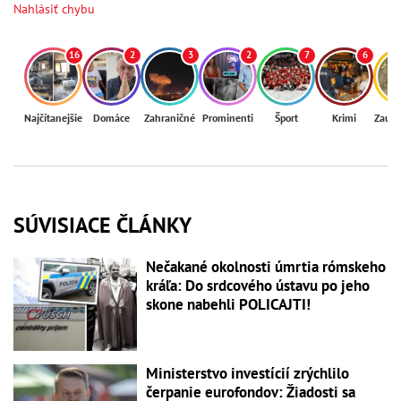
Nahlásiť chybu
16
2
3
2
7
6
Najčítanejšie
Domáce
Zahraničné
Prominenti
Šport
Krimi
Zaují
SÚVISIACE ČLÁNKY
Nečakané okolnosti úmrtia rómskeho
kráľa: Do srdcového ústavu po jeho
skone nabehli POLICAJTI!
Ministerstvo investícií zrýchlilo
čerpanie eurofondov: Žiadosti sa