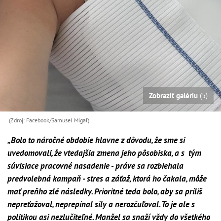
Zobraziť galériu
(5)
(Zdroj: Facebook/Samusel Migaľ)
„Bolo to náročné obdobie hlavne z dôvodu, že sme si
uvedomovali, že vtedajšia zmena jeho pôsobiska, a s tým
súvisiace pracovné nasadenie - práve sa rozbiehala
predvolebná kampaň - stres a záťaž, ktorá ho čakala, môže
mať preňho zlé následky. Prioritné teda bolo, aby sa príliš
nepreťažoval, neprepínal sily a nerozčuľoval. To je ale s
politikou asi nezlučiteľné. Manžel sa snaží vždy do všetkého