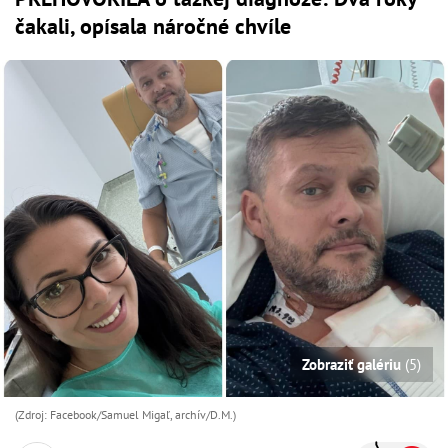
čakali, opísala náročné chvíle
Zobraziť galériu
(5)
(Zdroj: Facebook/Samuel Migaľ, archív/D.M.)