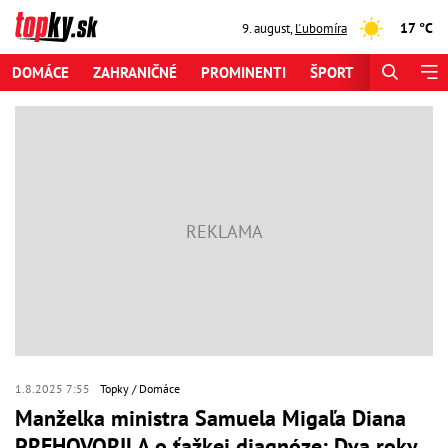
17 °C
9. august
,
Ľubomíra
DOMÁCE
ZAHRANIČNÉ
PROMINENTI
ŠPORT
ZAUJÍMAV
1.8.2025 7:55
Topky
Domáce
Manželka ministra Samuela Migaľa Diana
PREHOVORILA o ťažkej diagnóze: Dva roky