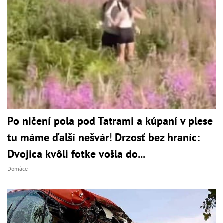
Po ničení pola pod Tatrami a kúpaní v plese
tu máme ďalší nešvár! Drzosť bez hraníc:
Dvojica kvôli fotke vošla do...
Domáce