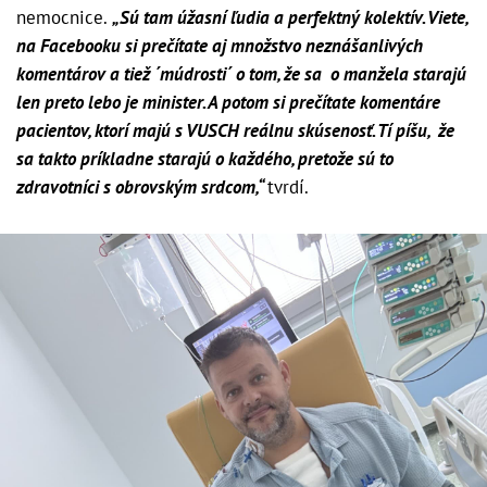
nemocnice.
„Sú tam úžasní ľudia a perfektný kolektív. Viete,
na Facebooku si prečítate aj množstvo neznášanlivých
komentárov a tiež ´múdrosti´ o tom, že sa o manžela starajú
len preto lebo je minister. A potom si prečítate komentáre
pacientov, ktorí majú s VUSCH reálnu skúsenosť. Tí píšu, že
sa takto príkladne starajú o každého, pretože sú to
zdravotníci s obrovským srdcom,“
tvrdí.