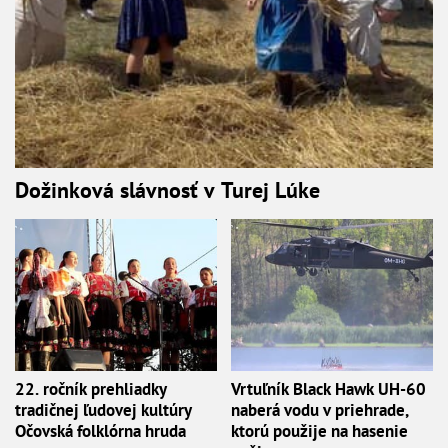
Dožinková slávnosť v Turej Lúke
22. ročník prehliadky
Vrtuľník Black Hawk UH-60
tradičnej ľudovej kultúry
naberá vodu v priehrade,
Očovská folklórna hruda
ktorú použije na hasenie