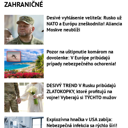
ZAHRANIČNÉ
Desivé vyhlásenie veliteľa: Rusko už
NATO a Európu zneškodnilo! Aliancia
Moskve neublíži
Pozor na uštipnutie komárom na
dovolenke: V Európe pribúdajú
prípady nebezpečného ochorenia!
DESIVÝ TREND V Rusku pribúdajú
ZLATOKOPKY, ktoré profitujú na
vojne! Vyberajú si TÝCHTO mužov
Explozívna hnačka v USA zabíja:
Nebezpečná infekcia sa rýchlo šíri!