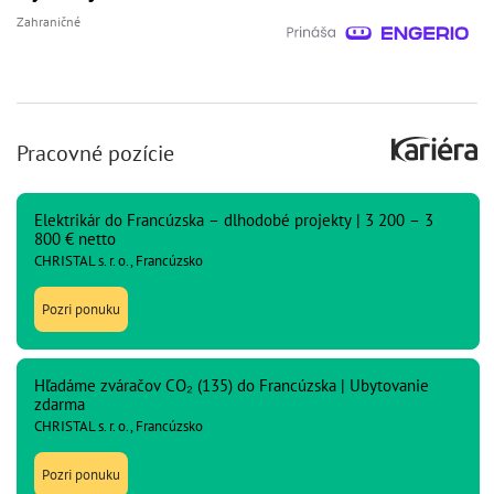
Zahraničné
Pracovné pozície
Elektrikár do Francúzska – dlhodobé projekty | 3 200 – 3
800 € netto
CHRISTAL s. r. o., Francúzsko
Pozri ponuku
Hľadáme zváračov CO₂ (135) do Francúzska | Ubytovanie
zdarma
CHRISTAL s. r. o., Francúzsko
Pozri ponuku