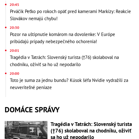
20:45
Prváčik Peťko po rokoch opäť pred kamerami Markízy: Reakcie
Slovákov nemajú chybu!
20:30
Pozor na uštipnutie komárom na dovolenke: V Európe
pribúdajú prípady nebezpečného ochorenia!
20:01
Tragédia v Tatrách: Slovenský turista (†76) skolaboval na
chodníku, oživiť sa ho už nepodarilo
20:00
Toto je suma za jednu bundu? Kúsok šéfa Nvidie vydražili za
neuveriteľné peniaze
DOMÁCE SPRÁVY
Tragédia v Tatrách: Slovenský turista
(†76) skolaboval na chodníku, oživiť
sa ho už nepodarilo