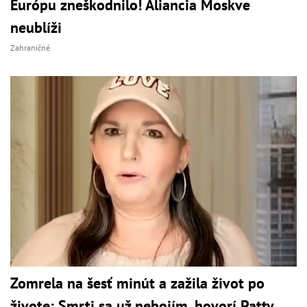
Európu zneškodnilo! Aliancia Moskve
neublíži
Zahraničné
Zomrela na šesť minút a zažila život po
živote: Smrti sa už nebojím, hovorí Patty