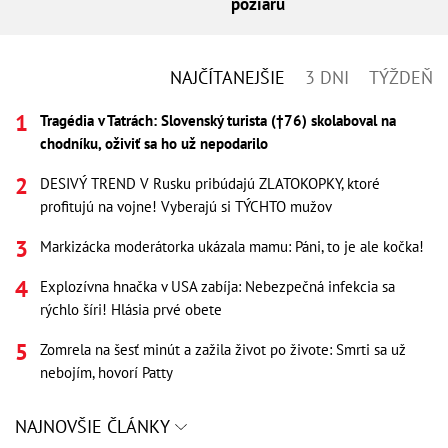
požiaru
NAJČÍTANEJŠIE
3 DNI
TÝŽDEŇ
Tragédia v Tatrách: Slovenský turista (†76) skolaboval na
chodníku, oživiť sa ho už nepodarilo
DESIVÝ TREND V Rusku pribúdajú ZLATOKOPKY, ktoré
profitujú na vojne! Vyberajú si TÝCHTO mužov
Markizácka moderátorka ukázala mamu: Páni, to je ale kočka!
Explozívna hnačka v USA zabíja: Nebezpečná infekcia sa
rýchlo šíri! Hlásia prvé obete
Zomrela na šesť minút a zažila život po živote: Smrti sa už
nebojím, hovorí Patty
NAJNOVŠIE ČLÁNKY