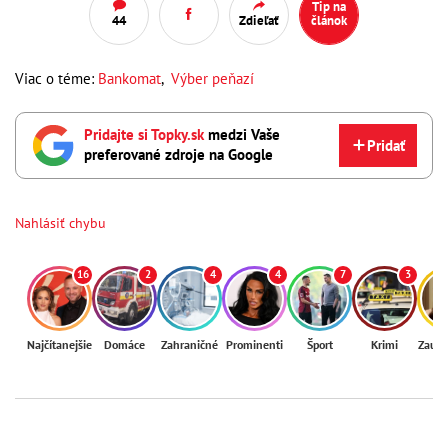
Tip na
44
Zdieľať
článok
Viac o téme:
Bankomat
,
Výber peňazí
Pridajte si Topky.sk
medzi Vaše
Pridať
preferované zdroje na Google
Nahlásiť chybu
16
2
4
4
7
3
Najčítanejšie
Domáce
Zahraničné
Prominenti
Šport
Krimi
Zaují