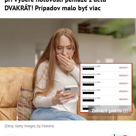
DVAKRÁT! Prípadov malo byť viac
Zobraziť galériu
(2)
(Zdroj: Getty Images, tip čitateľa)