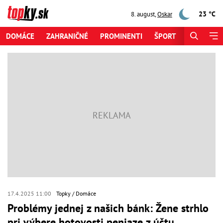
23 °C
8. august
,
Oskar
DOMÁCE
ZAHRANIČNÉ
PROMINENTI
ŠPORT
ZAUJÍMAV
17.4.2025 11:00
Topky
Domáce
Problémy jednej z našich bánk: Žene strhlo
pri výbere hotovosti peniaze z účtu