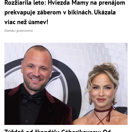
Rozžiarila leto: Hviezda Mamy na prenájom
prekvapuje záberom v bikinách. Ukázala
viac než úsmev!
Domáci prominenti
Týždeň od škandálu Gáboríkovcov: Od