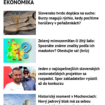
EKONOMIKA
Slovensko tvrdo dopláca na sucho:
Burzy reagujú rýchlo, kedy pocítime
horúčavy v peňaženkách?
Zelený mimozemšťan či žltý šašo:
Spoznáte známe značky podľa ich
maskotov? Otestujte sa! (kvíz)
Jeden z najúspešnejších slovenských
cestovateľských projektov sa
rozpadol. Spor zakladateľov vyústil
až do konkurzu
Historický moment v Mochovciach:
Nový jadrový blok má za sebou