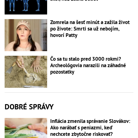
Zomrela na šesť minút a zažila život
po živote: Smrti sa už nebojím,
hovorí Patty
Čo sa tu stalo pred 3000 rokmi?
Archeológovia narazili na záhadné
pozostatky
DOBRÉ SPRÁVY
Inflácia zmenila správanie Slovákov:
Ako narábať s peniazmi, keď
nechcete zbytočne riskovať?