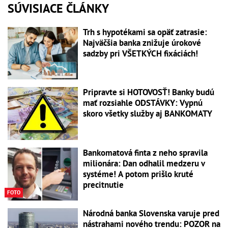
SÚVISIACE ČLÁNKY
Trh s hypotékami sa opäť zatrasie:
Najväčšia banka znižuje úrokové
sadzby pri VŠETKÝCH fixáciách!
Pripravte si HOTOVOSŤ! Banky budú
mať rozsiahle ODSTÁVKY: Vypnú
skoro všetky služby aj BANKOMATY
Bankomatová finta z neho spravila
milionára: Dan odhalil medzeru v
systéme! A potom prišlo kruté
precitnutie
FOTO
Národná banka Slovenska varuje pred
nástrahami nového trendu: POZOR na