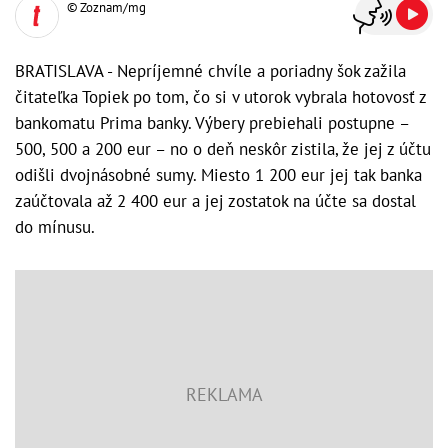
© Zoznam/mg
BRATISLAVA - Nepríjemné chvíle a poriadny šok zažila
čitateľka Topiek po tom, čo si v utorok vybrala hotovosť z
bankomatu Prima banky. Výbery prebiehali postupne –
500, 500 a 200 eur – no o deň neskôr zistila, že jej z účtu
odišli dvojnásobné sumy. Miesto 1 200 eur jej tak banka
zaúčtovala až 2 400 eur a jej zostatok na účte sa dostal
do mínusu.