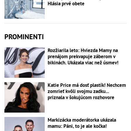
Hlásia prvé obete
PROMINENTI
Rozžiarila leto: Hviezda Mamy na
prenájom prekvapuje záberom v
bikinách. Ukázala viac než úsmev!
Katie Price má dosť plastík! Nechcem
zomrieť kvôli svojmu zadku...
priznala v šokujúcom rozhovore
Markizácka moderátorka ukázala
mamu: Páni, to je ale kočka!