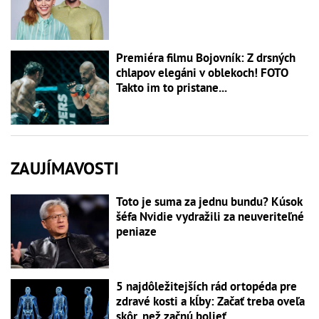
Premiéra filmu Bojovník: Z drsných
chlapov elegáni v oblekoch! FOTO
Takto im to pristane...
ZAUJÍMAVOSTI
Toto je suma za jednu bundu? Kúsok
šéfa Nvidie vydražili za neuveriteľné
peniaze
5 najdôležitejších rád ortopéda pre
zdravé kosti a kĺby: Začať treba oveľa
skôr, než začnú bolieť