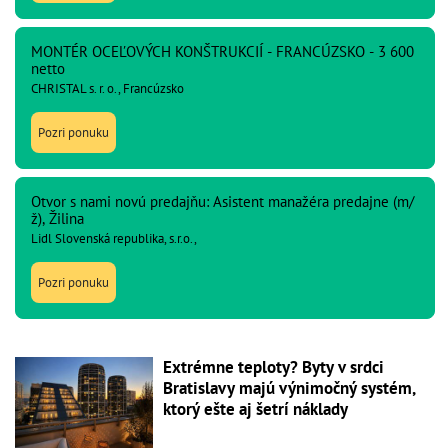
MONTÉR OCEĽOVÝCH KONŠTRUKCIÍ - FRANCÚZSKO - 3 600
netto
CHRISTAL s. r. o., Francúzsko
Pozri ponuku
Otvor s nami novú predajňu: Asistent manažéra predajne (m/
ž), Žilina
Lidl Slovenská republika, s.r.o.,
Pozri ponuku
Extrémne teploty? Byty v srdci
Bratislavy majú výnimočný systém,
ktorý ešte aj šetrí náklady