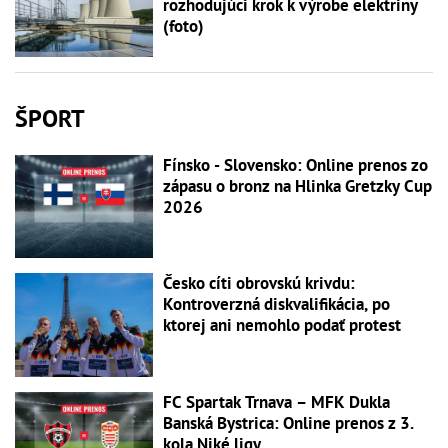
rozhodujúci krok k výrobe elektriny
(foto)
ŠPORT
Fínsko - Slovensko: Online prenos zo
zápasu o bronz na Hlinka Gretzky Cup
2026
Česko cíti obrovskú krivdu:
Kontroverzná diskvalifikácia, po
ktorej ani nemohlo podať protest
FC Spartak Trnava – MFK Dukla
Banská Bystrica: Online prenos z 3.
kola Niké ligy